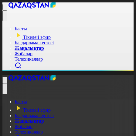
Басты
Тікелей эфир
Бағдарлама кестесі
Жаңалықтар
Жобалар
Телехикаялар
Басты
Тікелей эфир
Бағдарлама кестесі
Жаңалықтар
Жобалар
Телехикаялар