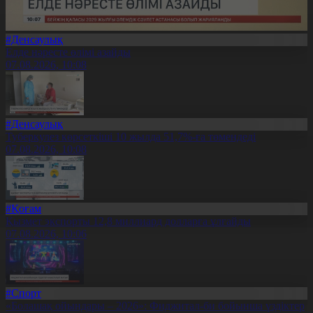
#Денсаулық
Елде нәресте өлімі азайды
07.08.2026, 10:08
#Денсаулық
Туберкулез көрсеткіші 10 жылда 51,7%-ға төмендеді
07.08.2026, 10:08
#Қоғам
Қызмет экспорты 12,8 миллиард долларға ұлғайды
07.08.2026, 10:06
#Спорт
«Болашақ ойындары – 2026»: Фиджитал-би бойынша үздіктер