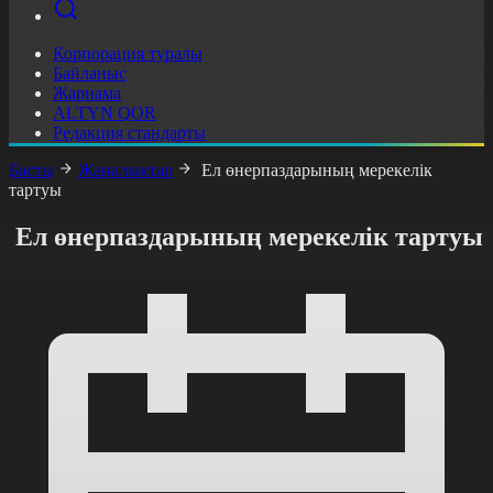
Корпорация туралы
Байланыс
Жарнама
ALTYN QOR
Редакция стандарты
Басты
Жаңалықтар
Ел өнерпаздарының мерекелік
тартуы
Ел өнерпаздарының мерекелік тартуы