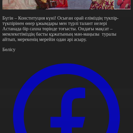
Бүгін – Конституция күні! Осыған орай еліміздің түкпір-
түкпірінен өнер ұжымдары мен түрлі талант иелері
Астанада бір сахна төрінде тоғысты. Ондағы мақсат –
мемлекетіміздің басты құжатының мән-маңызы туралы
айтып, мерекенің мерейін одан әрі асыру.
Бөлісу