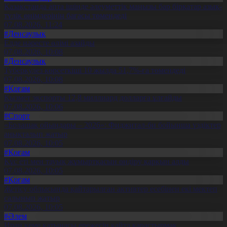
Қазақстанда апта ішінде әлеуметтік маңызы бар бірқатар азық-
түлік өнімдерінің бағасы төмендеді
07.08.2026, 11:24
#Денсаулық
Елде нәресте өлімі азайды
07.08.2026, 10:08
#Денсаулық
Туберкулез көрсеткіші 10 жылда 51,7%-ға төмендеді
07.08.2026, 10:08
#Қоғам
Қызмет экспорты 12,8 миллиард долларға ұлғайды
07.08.2026, 10:06
#Спорт
«Болашақ ойындары – 2026»: Фиджитал-би бойынша үздіктер
анықталып жатыр
07.08.2026, 10:05
#Қоғам
Құс еті мен тауық жұмыртқасын өндіру қарқын алды
07.08.2026, 10:05
#Қоғам
Жетісу облысында қайтарылған активтер есебінен екі мектеп
салынып жатыр
07.08.2026, 10:05
#Әлем
Иран кеме қатынасы ережесін қайта қарастырмақ