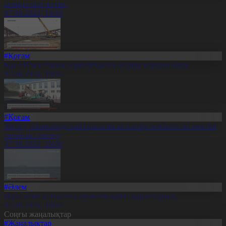
анықталып жатыр
07.08.2026, 10:05
#Қоғам
Құс еті мен тауық жұмыртқасын өндіру қарқын алды
07.08.2026, 10:05
#Қоғам
Жетісу облысында қайтарылған активтер есебінен екі мектеп
салынып жатыр
07.08.2026, 10:05
#Әлем
Иран кеме қатынасы ережесін қайта қарастырмақ
07.08.2026, 10:04
Соңғы жаңалықтар
#Жаңалықтар