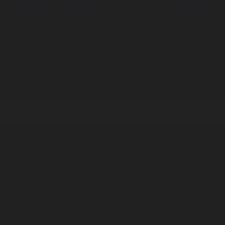
Корпорация туралы
Байланыс
Дистрибуция
Жарнама
Редакция стандарты