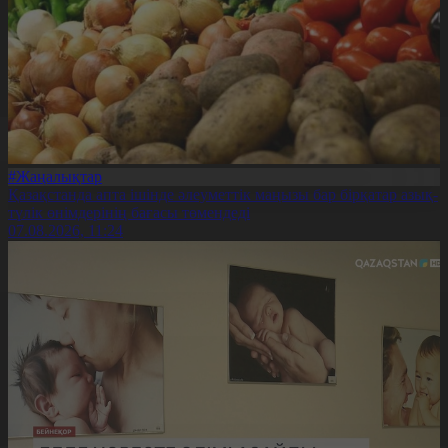
#Жаңалықтар
Қазақстанда апта ішінде әлеуметтік маңызы бар бірқатар азық-
түлік өнімдерінің бағасы төмендеді
07.08.2026, 11:24