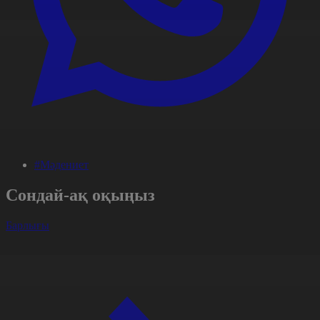
#Мәдениет
Сондай-ақ оқыңыз
Барлығы