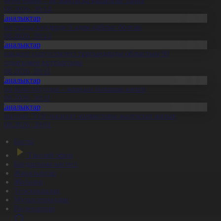
қкерегешың – ақ жартасқа қашалған тарих
7.08.2026, 20:14
Жаңалықтар
иыл тұзды көлдерде 6 адам қайтыс болған
7.08.2026, 20:13
Жаңалықтар
резидент солтүстіктегі тұрғындарды облыстың 90
ылдығымен құттықтады
7.08.2026, 20:11
Жаңалықтар
аңа Конституция – жарқын болашақ кепілі
7.08.2026, 20:11
Жаңалықтар
ұрылтай: Үгіт-насихат жұмыстары жалғасып жатыр
7.08.2026, 20:01
Басты
Тікелей эфир
Бағдарлама кестесі
Жаңалықтар
Жобалар
Телехикаялар
Мультсериалдар
Видеоархив