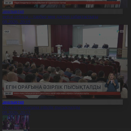
Жаңалықтар
ерейлі отбасы – тәрбие мен дәстүр сабақтастығы
7.08.2026, 20:19
Жаңалықтар
ҚО-да егін орағына әзірлік пысықталды
7.08.2026, 20:17