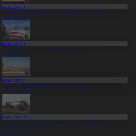
Жаңалықтар
Болашақ ойындары-2026»: 180 млн қаралым жиналды
7.08.2026, 20:15
Жаңалықтар
қкерегешың – ақ жартасқа қашалған тарих
7.08.2026, 20:14
Жаңалықтар
иыл тұзды көлдерде 6 адам қайтыс болған
7.08.2026, 20:13
Жаңалықтар
резидент солтүстіктегі тұрғындарды облыстың 90
ылдығымен құттықтады
7.08.2026, 20:11