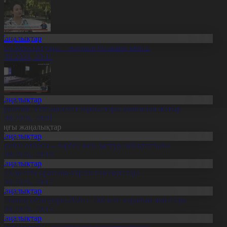
Жаңалықтар
аңа Конституция – жарқын болашақ кепілі
7.08.2026, 20:11
Жаңалықтар
ұрылтай: Үгіт-насихат жұмыстары жалғасып жатыр
7.08.2026, 20:01
оңғы жаңалықтар
Жаңалықтар
ерейлі отбасы – тәрбие мен дәстүр сабақтастығы
7.08.2026, 20:19
Жаңалықтар
ҚО-да егін орағына әзірлік пысықталды
7.08.2026, 20:17
Жаңалықтар
Болашақ ойындары-2026»: 180 млн қаралым жиналды
7.08.2026, 20:15
Жаңалықтар