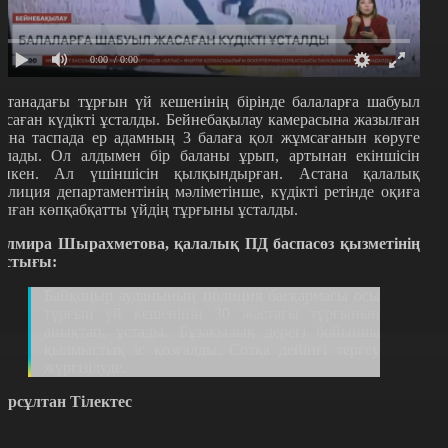
0:00
/ 0:00
станадағы тұрғын үй кешенінің бірінде балаларға шабуыл
асаған күдікті ұсталды. Бейнебақылау камерасына жазылған
ына таспада ер адамның 3 балаға қол жұмсағанын көруге
олады. Ол алдымен бір баланы ұрып, артынан екіншісін
епкен. Ал үшіншісін қылқындырған. Астана қалалық
олиция департаментінің мәліметінше, күдікті ретінде оқиға
олған көпқабқатты үйдің тұрғыны ұсталды.
үлмира Шырахметова, қалалық ПД баспасөз қызметінің
астығы:
Байқоңыр ауданының полиция басқармасы осы
тұрғын үй кешенінің 30 жастағы тұрғынын
анықтап, ұстады. Бұзақылық дерегі бойынша
қылмыстық іс қозғалды. Сотқа дейінгі тергеу
жүргізілуде.
ұрсұлтан Тілектес