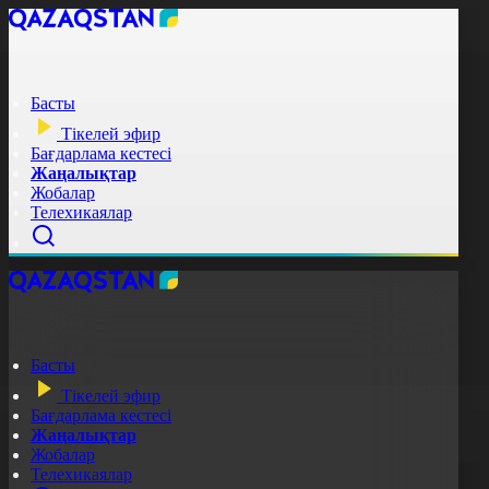
Басты
Тікелей эфир
Бағдарлама кестесі
Жаңалықтар
Жобалар
Телехикаялар
Басты
Тікелей эфир
Бағдарлама кестесі
Жаңалықтар
Жобалар
Телехикаялар