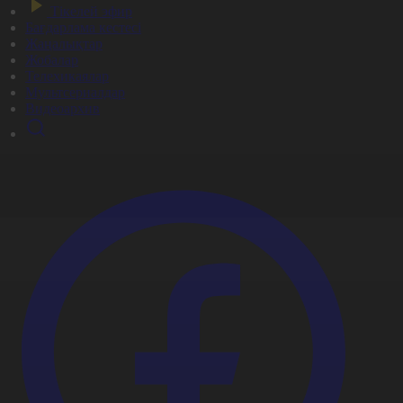
Тікелей эфир
Бағдарлама кестесі
Жаңалықтар
Жобалар
Телехикаялар
Мультсериалдар
Видеоархив