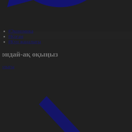
#Экономика
#Қоғам
#Күн жаңалығы
Сондай-ақ оқыңыз
арлығы