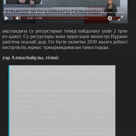
0:00
/ 0:00
азақстандағы су ресурстарын тиімді пайдалану үшін 2 трлн
еңге қажет. Су ресурстары және ирригация министрі Нұржан
ұржігітов осылай деді. Ол бүгін үкіметке 2030 жылға дейінгі
инистрліктің жұмыс тұжырымдамасын таныстырды.
ңғар Алпысбайұлы, тілші:
Өткен жылдың қыркүйек айында құрылған
министрлік ел бойынша барлық , яғни 400 ден
астам қойманы, технологияны зерттеген.
Біразы әбден тозған, ескі тәсілмен жұмыс істеп
жатқардар көп екен. Жаңа технология енгізіп,
нысандарды жөндеу жоспары жергілікті
әкімдіктермен бірлесіп жасалған. Осылайша,
еліміздің су қауіпсіздігін қамтамасыз ету үшін
20 жаңа су қоймасын салу және қолданыстағы
15 су қоймасын қайта жаңғырту, сондай-ақ 14
мың км астам суару арналары мен
гидротехникалық құрылыстар жаңғыртылмақ.
Жалпы, елімізде суды көп пайдаланатын ауыл