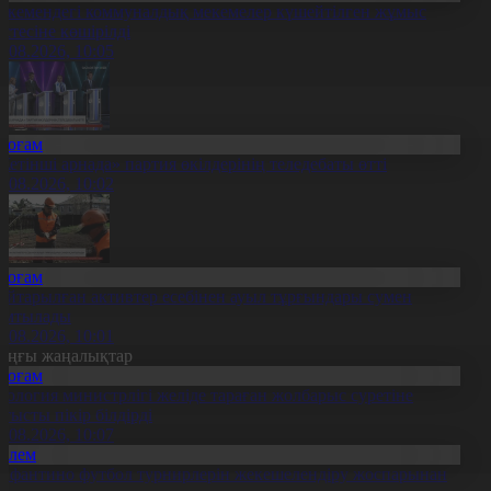
скемендегі коммуналдық мекемелер күшейтілген жұмыс
естесіне көшірілді
6.08.2026, 10:05
Қоғам
Жетінші арнада» партия өкілдерінің теледебаты өтті
6.08.2026, 10:02
Қоғам
айтарылған активтер есебінен ауыл тұрғындары сумен
амтылады
6.08.2026, 10:01
оңғы жаңалықтар
Қоғам
кология министрлігі желіде тараған жолбарыс суретіне
атысты пікір білдірді
6.08.2026, 10:07
Әлем
нфантино футбол турнирлерін жекешелендіру жоспарынан