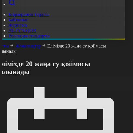
Корпорация туралы
Байланыс
Жарнама
ALTYN QOR
Редакция стандарты
асты
Жаңалықтар
Елімізде 20 жаңа су қоймасы
алынады
лімізде 20 жаңа су қоймасы
салынады