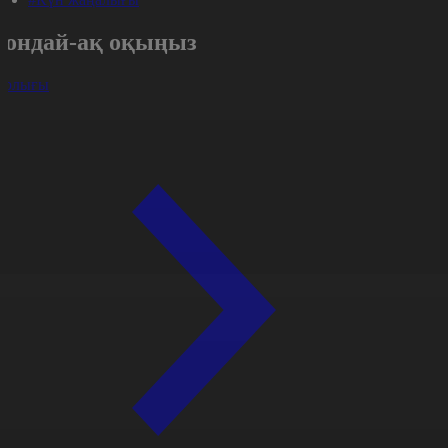
Сондай-ақ оқыңыз
арлығы