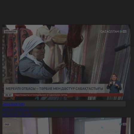
Жаңалықтар
ерейлі отбасы – тәрбие мен дәстүр сабақтастығы
7.08.2026, 20:19