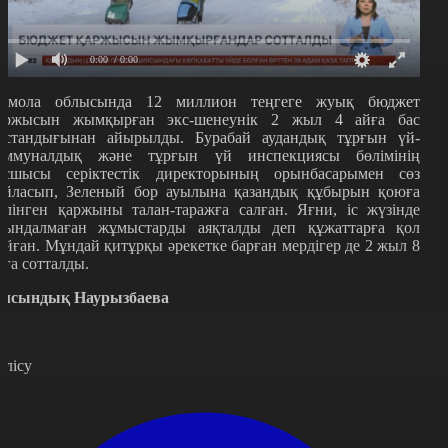
0:00
/ 0:00
қмола облысында 12 миллион теңгеге жуық бюджет
аржысын жымқырған экс-шенеунік 2 жыл 4 айға бас
остандығынан айырылды. Бурабай аудандық тұрғын үй-
оммуналдық және тұрғын үй инспекциясы бөлімінің
асшысы серіктестік директорының орынбасарымен сөз
айласып, Зеленый бор ауылына қазандық құбырын қоюға
өлінген қаржыны талан-таражға салған. Яғни, іс жүзінде
рындалмаған жұмыстарды аяқталды деп құжаттарға қол
ойған. Мұндай қитұрқы әрекетке барған мердігер де 2 жыл 8
йға сотталды.
мсындық Наурызбаева
өлісу