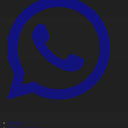
#Оқиға
#Күн жаңалығы