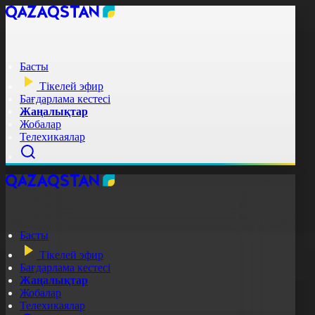
Басты
Тікелей эфир
Бағдарлама кестесі
Жаңалықтар
Жобалар
Телехикаялар
Басты
Тікелей эфир
Бағдарлама кестесі
Жаңалықтар
Жобалар
Телехикаялар