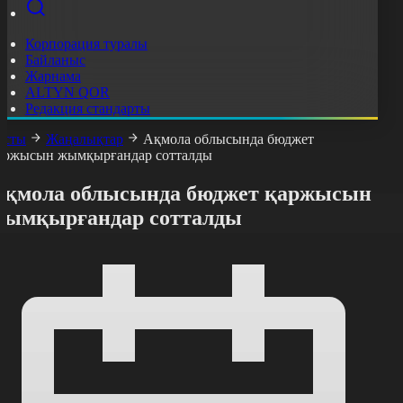
Корпорация туралы
Байланыс
Жарнама
ALTYN QOR
Редакция стандарты
асты
Жаңалықтар
Ақмола облысында бюджет
аржысын жымқырғандар сотталды
Ақмола облысында бюджет қаржысын
жымқырғандар сотталды