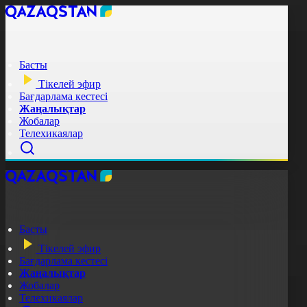
Басты
Тікелей эфир
Бағдарлама кестесі
Жаңалықтар
Жобалар
Телехикаялар
Басты
Тікелей эфир
Бағдарлама кестесі
Жаңалықтар
Жобалар
Телехикаялар