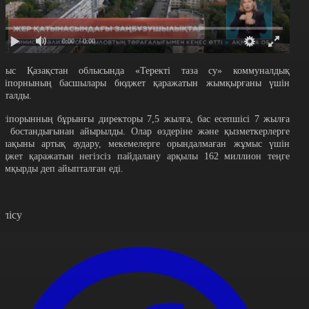
0:00
/ 0:00
атыс Қазақстан облысында «Теректі таза су» коммуналдық
әсіпорнының басшылары бюджет қаражатын жымқырғаны үшін
отталды.
әсіпорынның бұрынғы директоры 7,5 жылға, бас есепшісі 7 жылға
ас бостандығынан айырылды. Олар өздеріне және қызметкерлерге
алақыны артық аудару, мекемелерге орындалмаған жұмыс үшін
юджет қаражатын негізсіз пайдалану арқылы 162 миллион теңге
ымқырды деп айыпталған еді.
өлісу