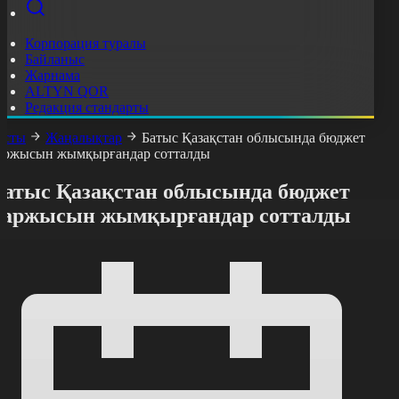
Корпорация туралы
Байланыс
Жарнама
ALTYN QOR
Редакция стандарты
асты
Жаңалықтар
Батыс Қазақстан облысында бюджет
аржысын жымқырғандар сотталды
Батыс Қазақстан облысында бюджет
қаржысын жымқырғандар сотталды