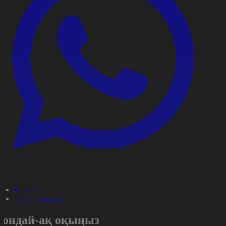
#Оқиға
#Күн жаңалығы
Сондай-ақ оқыңыз