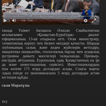
0:00
/ 0:00
станада Үкімет басшысы Әлихан Смайыловтың
өрағалығымен «Қазақстан-ЕуроОдақ» диалог
латформасының 13-ші отырысы өтті. Оған министрлер,
ипломатиялық корпус пен бизнес өкілдері қатысты. Шарада
еспубликаның салық және кеден жүйелерін жетілдіру,
армацевтика өнеркәсібін, геологиялық барлау мен аграрлық
ндустрияны дамыту мәселелері талқыланды. Премьер-
инистрдің айтуынша, Еуропалық одақ Қазақстанның ең ірі
ауда және инвестициялық серіктесі. Инвестициялардың
алпы көлемі 175 млрд доллардан асады. Соңғы жарты
ылдың өзінде ел экономикасына 5 млрд доллардан астам
нвестиция құйды.
осжан Маратұлы
өлісу