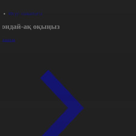
#Күн жаңалығы
Сондай-ақ оқыңыз
арлығы