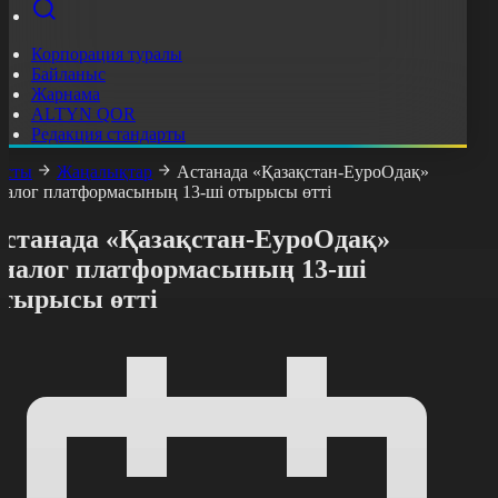
Корпорация туралы
Байланыс
Жарнама
ALTYN QOR
Редакция стандарты
асты
Жаңалықтар
Астанада «Қазақстан-ЕуроОдақ»
иалог платформасының 13-ші отырысы өтті
Астанада «Қазақстан-ЕуроОдақ»
диалог платформасының 13-ші
отырысы өтті