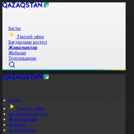
Басты
Тікелей эфир
Бағдарлама кестесі
Жаңалықтар
Жобалар
Телехикаялар
Басты
Тікелей эфир
Бағдарлама кестесі
Жаңалықтар
Жобалар
Телехикаялар