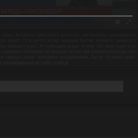
сапа» жүлдесін табыстауға қатысып, кәсіпкерлік саласындағы
ізу қажет. Осы ретте келер жылдан бастап бизнесті дамытуға
пы өнімдегі үлесі 36 пайыздан асқан. 4 млн 300 мың адам осы
ау нәтижесі бойынша 10 мыңнан астам заң нормасы талапқа сай
а «жасыл дәліз» қағидаты қолданылмақ. Бүгін «Алтын сапа»
 қосқандардың да еңбегі еленді.
нің отаны болғандықтан біздің кәсіп өте маңызды болып