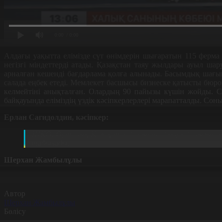
0:00
/ 0:00
Алдағы уақытта елімізде сүт өнімдерін шығаратын 115 ферма
негізгі міндеттерді атады. Қазақстан таяу жылдары ауыл ша
арналған кешенді бағдарлама қолға алынады. Басымдық шағын 
салада еңбек етеді. Мемлекет басшысы бизнеске қатысты бюро
келмейтіні анықталған. Олардың 90 пайызы күшін жойды. С
байқауында еліміздің үздік кәсіпкерлерлері марапатталды. Сон
Ерлан Сагидолдин, кәсіпкер:
ШҚО, Орталық Қазақстан бойынша бекіре балығын өсір
табылады.
Шерхан Жамбылұлы
Автор
Шерхан Жамбылұлы
Бөлісу