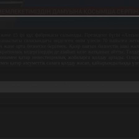
 және 15 ірі құс фабрикасы салынады. Президент бүгін «Алтын 
руашылығы саласындағы өңделген өнім үлесін 70 пайызға жетк
және орта бизнеске берілмек. Қазір шағын бизнестің ішкі жал
кратиялық кедергілердің де азайып келе жатқанын айтты. Талд
онымен қатар инвестициялық жобаларға қолдау артады. Оларғ
ымен қатар әлеуметтік салаға қолдау жасап, қайырымдылыққа үлес
етін кәсіпорын мүлде жоқ. Ертіс өзені ежелден сібір бекіресі