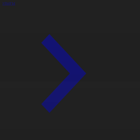
арлығы