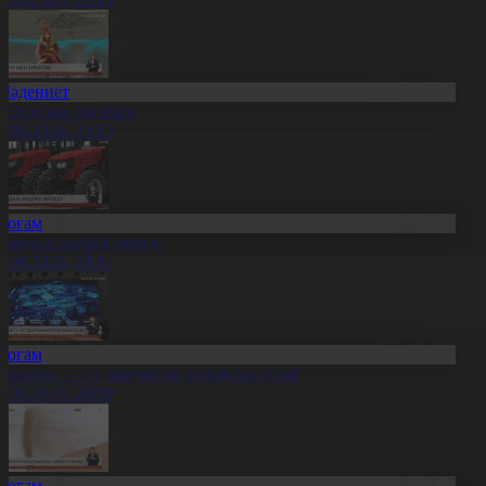
Мәдениет
әстүр мен креатив
8.08.2026, 20:13
Қоғам
тандық өндіріс өрледі
8.08.2026, 20:11
Қоғам
ұрылыс — ел дамуының қозғаушы күші
8.08.2026, 20:09
Қоғам