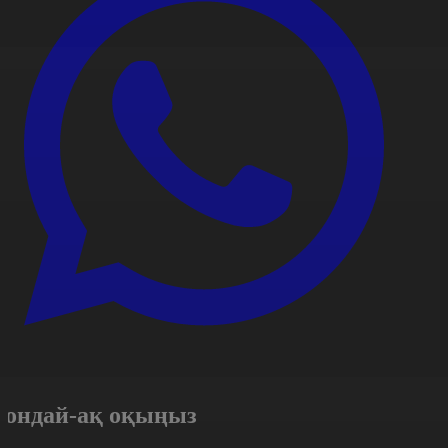
Сондай-ақ оқыңыз