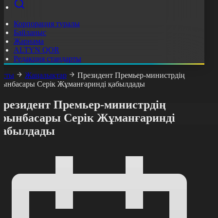
Корпорация туралы
Байланыс
Жарнама
ALTYN QOR
Редакция стандарты
асты
Жаңалықтар
Президент Премьер-министрдің
рынбасары Серік Жұманғаринді қабылдады
Президент Премьер-министрдің
орынбасары Серік Жұманғаринді
қабылдады