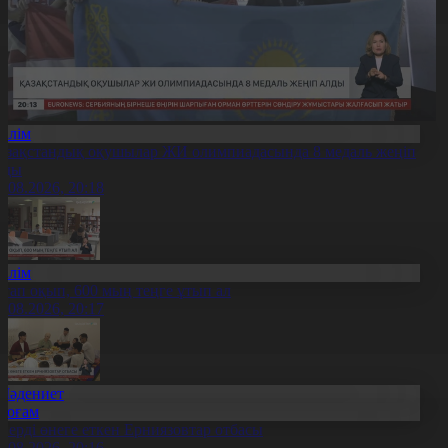
Білім
азақстандық оқушылар ЖИ олимпиадасында 8 медаль жеңіп
лды
8.08.2026, 20:18
Білім
ітап оқып, 600 мың теңге ұтып ал
8.08.2026, 20:17
Мәдениет
Қоғам
нерді өнеге еткен Ерниязовтар отбасы
8.08.2026, 20:16