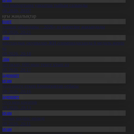
идай импортына уақытша тыйым салынды
8.08.2026, 20:07
оңғы жаңалықтар
Спорт
Болашақ ойындары – 2026» өз мәресіне жақындады
8.08.2026, 20:21
Білім
азақстандық оқушылар ЖИ олимпиадасында 8 медаль жеңіп
лды
8.08.2026, 20:18
Білім
ітап оқып, 600 мың теңге ұтып ал
8.08.2026, 20:17
Мәдениет
Қоғам
нерді өнеге еткен Ерниязовтар отбасы
8.08.2026, 20:16
Мәдениет
әстүр мен креатив
8.08.2026, 20:13
Қоғам
тандық өндіріс өрледі
8.08.2026, 20:11
Қоғам