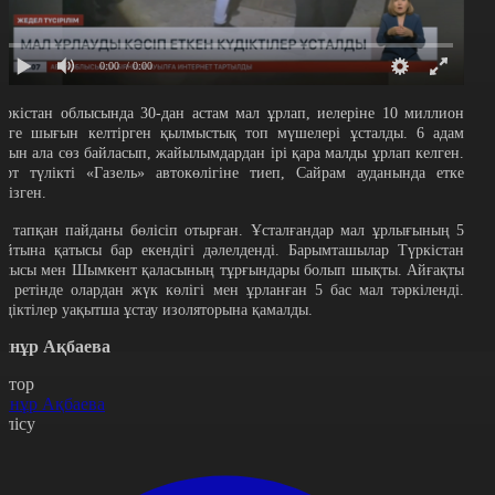
0:00
/ 0:00
үркістан облысында 30-дан астам мал ұрлап, иелеріне 10 миллион
еңге шығын келтірген қылмыстық топ мүшелері ұсталды. 6 адам
лдын ала сөз байласып, жайылымдардан ірі қара малды ұрлап келген.
өрт түлікті «Газель» автокөлігіне тиеп, Сайрам ауданында етке
кізген.
л тапқан пайданы бөлісіп отырған. Ұсталғандар мал ұрлығының 5
айтына қатысы бар екендігі дәлелденді. Барымташылар Түркістан
блысы мен Шымкент қаласының тұрғындары болып шықты. Айғақты
ат ретінде олардан жүк көлігі мен ұрланған 5 бас мал тәркіленді.
үдіктілер уақытша ұстау изоляторына қамалды.
йнұр Ақбаева
втор
йнұр Ақбаева
өлісу