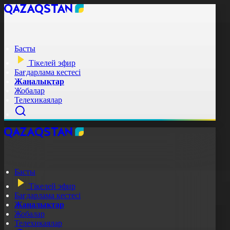
Басты
Тікелей эфир
Бағдарлама кестесі
Жаңалықтар
Жобалар
Телехикаялар
Басты
Тікелей эфир
Бағдарлама кестесі
Жаңалықтар
Жобалар
Телехикаялар