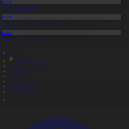
Қоғам
тандық өндіріс өрледі
8.08.2026, 20:11
Қоғам
ұрылыс — ел дамуының қозғаушы күші
8.08.2026, 20:09
Қоғам
идай импортына уақытша тыйым салынды
8.08.2026, 20:07
Басты
Тікелей эфир
Бағдарлама кестесі
Жаңалықтар
Жобалар
Телехикаялар
Мультсериалдар
Видеоархив