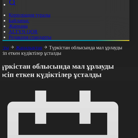
Корпорация туралы
Байланыс
Жарнама
ALTYN QOR
Редакция стандарты
асты
Жаңалықтар
Түркістан облысында мал ұрлауды
әсіп еткен күдіктілер ұсталды
Түркістан облысында мал ұрлауды
әсіп еткен күдіктілер ұсталды