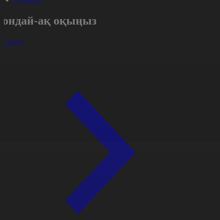
Сондай-ақ оқыңыз
арлығы