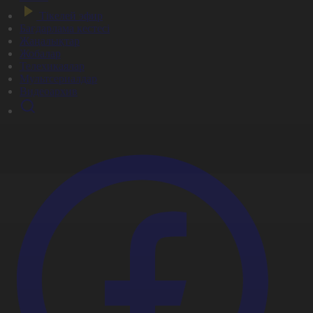
Тікелей эфир
Бағдарлама кестесі
Жаңалықтар
Жобалар
Телехикаялар
Мультсериалдар
Видеоархив