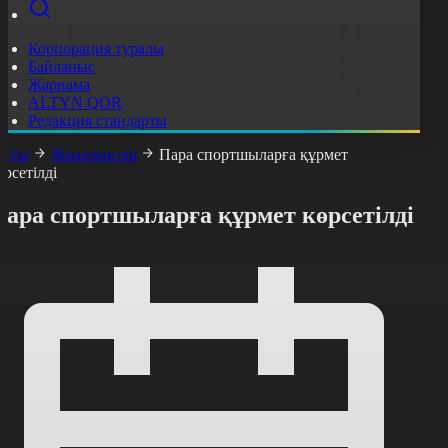
Корпорация туралы
Байланыс
Жарнама
ALTYN QOR
Редакция стандарты
асты
Жаңалықтар
Пара спортшыларға құрмет
өрсетілді
Пара спортшыларға құрмет көрсетілді