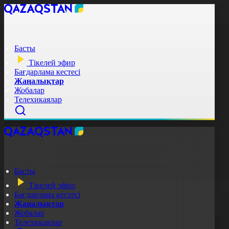
Басты
Тікелей эфир
Бағдарлама кестесі
Жаңалықтар
Жобалар
Телехикаялар
Басты
Тікелей эфир
Бағдарлама кестесі
Жаңалықтар
Жобалар
Телехикаялар