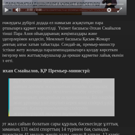
0:00
/ 0:00
анчжоудағы дүбірлі додада ел намысын асқақтатқан пара
портшыларға құрмет көрсетілді. Үкімет басшысы Әлхан Смайылов
өртінші Пара Азия ойындарының жеңімпаздары және
үлдегерлерімен кездесіп, Мемлекет басшысы Қасым-Жомарт
оқаевтың алғыс хатын табыстады. Сондай-ақ, премьер-министр
етістікке жету жолында паралимпиадашыларға қолдау көрсеткен
әлімгерлер мен жаттықтырушылар да ерекше құрметке лайық екенін
ап өтті.
лихан Смайылов, ҚР Премьер-министрі:
Бұл жетістік қазақ спортының тарихына
алтын әріппен жазылатын болады. Саңылақ
спортшыларымыз мемлекетіміздің мерейін
арттырып, абыройын асқақтатты. Біз оларды
жас ұрпаққа үлгі етуіміз керек яғни сіздергі үлгі
етеміз. Қазақстандықтар сіздердің
жеңістеріңізді мақтан тұтады.
өрт жыл сайын болатын сары құрлық бәсекесінде ұлттық
ұраманың 131 өкілі спорттың 14 түрінен бақ сынады.
әтижесінде 41 медаль жеңіп алды, оның 8 алтын, 12 күміс