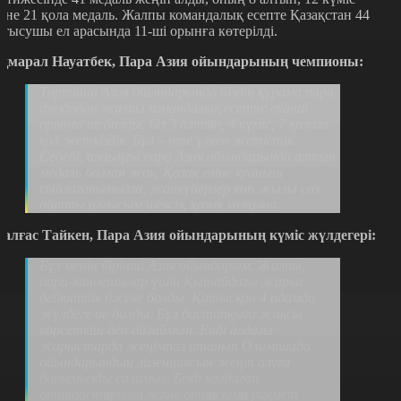
әне 21 қола медаль. Жалпы командалық есепте Қазақстан 44
атысушы ел арасында 11-ші орынға көтерілді.
қмарал Науатбек, Пара Азия ойындарының чемпионы:
Төртінші Азия ойындарында біздің құрама пара
дзюдодан жалпы командалық есепте екінші
орынға ие болды. Біз 3 алтын, 4 күміс, 7 қолаға
қол жеткіздік. Бұл – өте үлкен жетістік.
Себебі, алдыңғы пара Азия ойындарында алтын
медаль болған жоқ. Қазақ еліне қуаныш
сыйлағанымызға, жанкүйерлер көп жылы сөз
айтты алғысым шексіз, қазақ халқына.
алғас Тайкен, Пара Азия ойындарының күміс жүлдегері:
Бұл менің бірінші Азия ойындарым. Жалпы,
пара-каноешылар үшін Қытайдағы жарыс
дебюттік бәсеке болды. Қатысқан 4 адамда
жүлдеге ие болды. Бұл бастапқыға жақсы
көрсеткіш деп ойлаймын. Енді алдағы
жарыстарда жеңімпаз атанып Олимпиада
ойындарындың лизенциясын жеңіп алуға
барымызды саламыз. Бізді қолдаған
отандастарыма және отбасыма рақмет