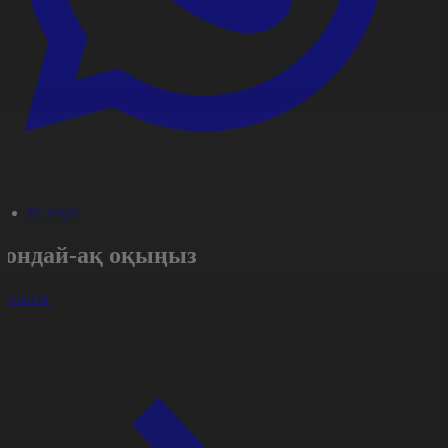
#Спорт
Сондай-ақ оқыңыз
арлығы