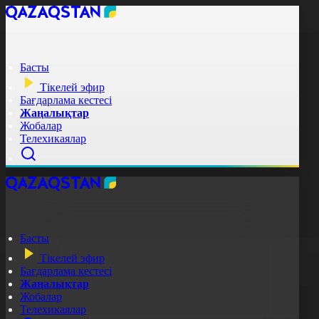
Басты
Тікелей эфир
Бағдарлама кестесі
Жаңалықтар
Жобалар
Телехикаялар
Басты
Тікелей эфир
Бағдарлама кестесі
Жаңалықтар
Жобалар
Телехикаялар