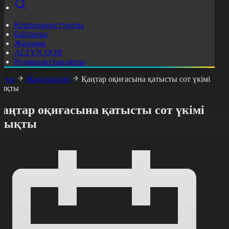
Корпорация туралы
Байланыс
Жарнама
ALTYN QOR
Редакция стандарты
асты
Жаңалықтар
Қаңтар оқиғасына қатысты сот үкімі
ықты
Қаңтар оқиғасына қатысты сот үкімі
шықты