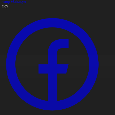
анияр Әлімқұл
өлісу