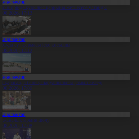
Жаңалықтар
ыр өңірінде құрылыс қарқыны жеті есеге ұлғайды
7.08.2026, 17:13
Жаңалықтар
ҚО-да сүт фермасы іске қосылды
7.08.2026, 17:12
Жаңалықтар
үпқарағанда балық шаруашылығы дамып келеді
7.08.2026, 17:09
Жаңалықтар
л жаңалықтарына шолу
7.08.2026, 17:08