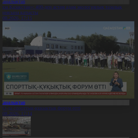
Жаңалықтар
Таза Қазақстан»: 400-ден астам адам экологиялық тазалық
кциясына қатысты
7.08.2026, 17:15
Жаңалықтар
ҚО-да спорттық-құқықтық форум өтті
7.08.2026, 17:14