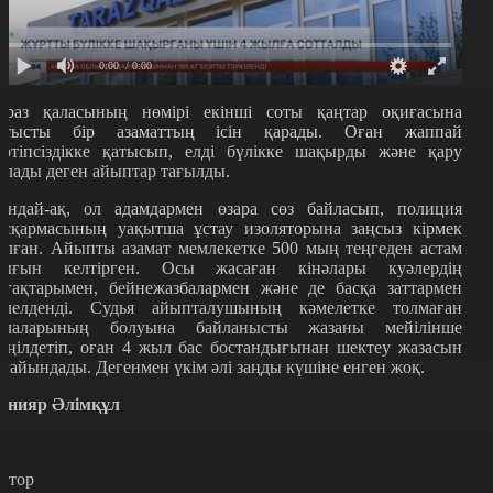
0:00
/ 0:00
араз қаласының нөмірі екінші соты қаңтар оқиғасына
атысты бір азаматтың ісін қарады. Оған жаппай
әртіпсіздікке қатысып, елді бүлікке шақырды және қару
рлады деген айыптар тағылды.
ондай-ақ, ол адамдармен өзара сөз байласып, полиция
асқармасының уақытша ұстау изоляторына заңсыз кірмек
олған. Айыпты азамат мемлекетке 500 мың теңгеден астам
ығын келтірген. Осы жасаған кінәлары куәлердің
йғақтарымен, бейнежазбалармен және де басқа заттармен
әлелденді. Судья айыпталушының кәмелетке толмаған
алаларының болуына байланысты жазаны мейілінше
еңілдетіп, оған 4 жыл бас бостандығынан шектеу жазасын
ағайындады. Дегенмен үкім әлі заңды күшіне енген жоқ.
анияр Әлімқұл
втор