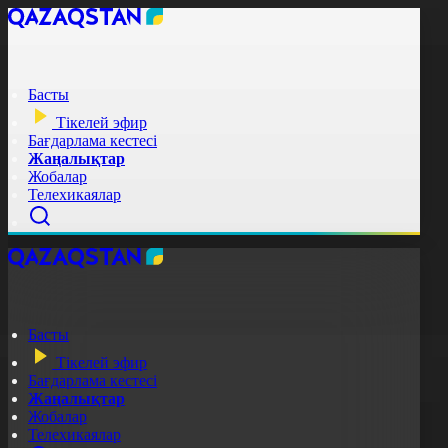
Басты
Тікелей эфир
Бағдарлама кестесі
Жаңалықтар
Жобалар
Телехикаялар
Басты
Тікелей эфир
Бағдарлама кестесі
Жаңалықтар
Жобалар
Телехикаялар