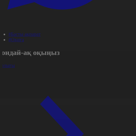
#Басты ақпарат
#Оқиға
Сондай-ақ оқыңыз
арлығы