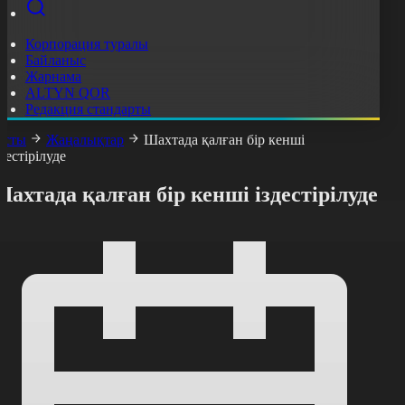
Корпорация туралы
Байланыс
Жарнама
ALTYN QOR
Редакция стандарты
асты
Жаңалықтар
Шахтада қалған бір кенші
здестірілуде
ахтада қалған бір кенші іздестірілуде