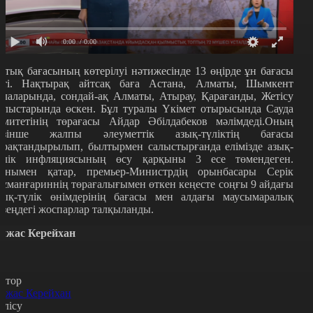
0:00
/ 0:00
стық бағасының көтерілуі нәтижесінде 13 өңірде ұн бағасы
сті. Нақтырақ айтсақ баға Астана, Алматы, Шымкент
алаларында, сондай-ақ Алматы, Атырау, Қарағанды, Жетісу
блыстарында өскен. Бұл туралы Үкімет отырысында Сауда
омитетінің төрағасы Айдар Әбілдабеков мәлімдеді.Оның
өзінше жалпы әлеуметтік азық-түліктің бағасы
ұрақтандырылып, былтырмен салыстырғанда елімізде азық-
үлік инфляциясының өсу қарқыны 3 есе төмендеген.
онымен қатар, премьер-Министрдің орынбасары Серік
ұманғариннің төрағалығымен өткен кеңесте соңғы 9 айдағы
зық-түлік өнімдерінің бағасы мен алдағы маусымаралық
езеңдегі жоспарлар талқыланды.
лжас Керейхан
втор
лжас Керейхан
өлісу