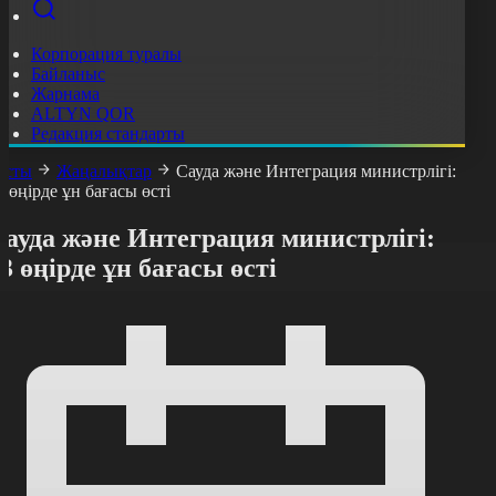
Корпорация туралы
Байланыс
Жарнама
ALTYN QOR
Редакция стандарты
асты
Жаңалықтар
Сауда және Интеграция министрлігі:
3 өңірде ұн бағасы өсті
ауда және Интеграция министрлігі:
3 өңірде ұн бағасы өсті