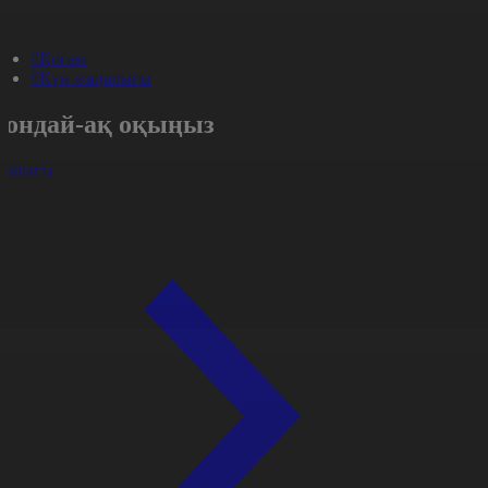
#Қоғам
#Күн жаңалығы
Сондай-ақ оқыңыз
арлығы