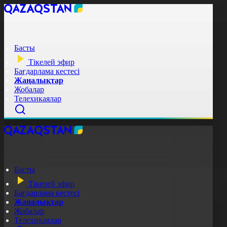
Басты
Тікелей эфир
Бағдарлама кестесі
Жаңалықтар
Жобалар
Телехикаялар
Басты
Тікелей эфир
Бағдарлама кестесі
Жаңалықтар
Жобалар
Телехикаялар