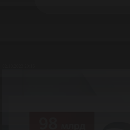
02.10.2023 20:16