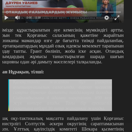
0:00
/ 0:00
лімізде құрастыралатын әуе кемесінің мүмкіндігі артты.
ұрын тек Қорғаныс саласының қажетіне жарайтын
ехниканы мамандар өзге де бағытта тиімді пайдаланбақ.
нертапқыштардың мұндай озық идеясы мемлекет тарапынан
олдау тапты. Грант бөлініп, жоба іске асқан. Отандық
алымдардың жұмысы таныстырылған шарада шағын
виацияны одан әрі дамыту мәселелері талқыланды.
уан Нұрақын, тілші:
Қазақстанда жасалған бұл ұшақты
ауылшаруашылық саласында, барлау қызметі
сияқты бірнеше бағытта пайдалануға болады.
Сыйымдылығы 4 адамға шақталған. 690 келі
жүк көтере алады. Тағы бір ерекшелігі
сағатына небәрі 30 литр жанармай жағады.
шақ оқу-тактикалық мақсатта пайдалану үшін Қорғаныс
инистрлігі Солтүстік әскери округінің сараптамасынан
ткен. Ұлттық қауіпсіздік комитеті Шекара қызметінің