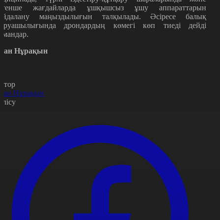
өтенше жағдайларда ұшқышсыз ұшу аппараттарын
айдалану маңыздылығын талқылады. Әсіресе балық
аруашылығында дрондардың көмегі көп тиеді дейді
амандар.
уан Нұрақын
втор
уан Нұрақын
өлісу