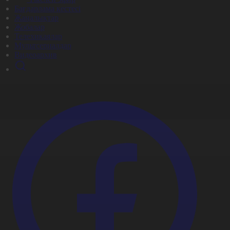
Бағдарлама кестесі
Жаңалықтар
Жобалар
Телехикаялар
Мультсериалдар
Видеоархив