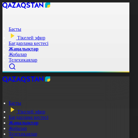
Басты
Тікелей эфир
Бағдарлама кестесі
Жаңалықтар
Жобалар
Телехикаялар
Басты
Тікелей эфир
Бағдарлама кестесі
Жаңалықтар
Жобалар
Телехикаялар