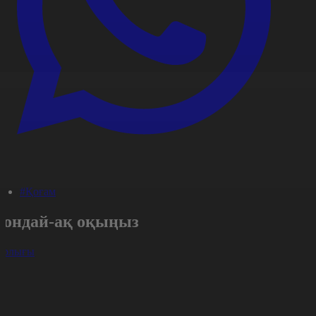
#Қоғам
Сондай-ақ оқыңыз
арлығы