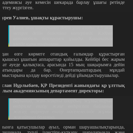
кадемиясы әуе кемесін шекарада барлау ұшағы ретінде
ерттеу жүргізген.
әурен Уәлиев, ұшақты құрастырушы:
Ұшақ мың шақырымға дейін ұша алады. 4,5 мың
метрге дейін биіктікке көтеріледі. Кәдімгі
автомобиль бензинімен ұшады. Қарапайым
үлгіде құрастырылған.
ұдан өзге көрмеге отандық ғалымдар құрастырған
шқышсыз ұшатын аппараттар қойылды. Кейбірі бес жарым
ағат әуеде қалықтаса, арасында 15 мың шақырымға дейін
шатындары да бар. Өнертапқыштардың мұндай
ұмыстарына қолдау көрсетіледі дейді ұйымдастырушылар.
услан Нұрлыбаев, ҚР Президенті жанындағы қр ұлттық
ылым академиясының департамент директоры:
Барынша, жан-жақты олардың жұмыстарын
өндіріске енгізу және өндіріспен байланыс
жасау, өңірлерге енгізу мәселелесінде жұмыс
жасайтын боламыз.
иынға қатысушылар ауыл, орман шаруашылықтарында,
едицинада, түрлі іздестіру-құтқару шараларында және