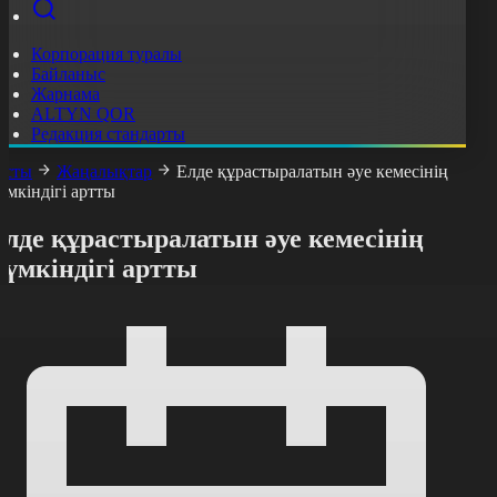
Корпорация туралы
Байланыс
Жарнама
ALTYN QOR
Редакция стандарты
асты
Жаңалықтар
Елде құрастыралатын әуе кемесінің
үмкіндігі артты
лде құрастыралатын әуе кемесінің
үмкіндігі артты