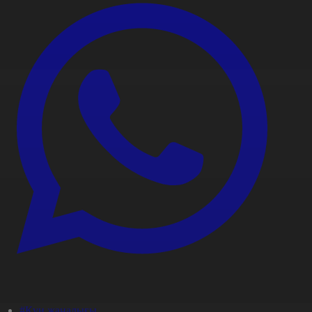
#Күн жаңалығы