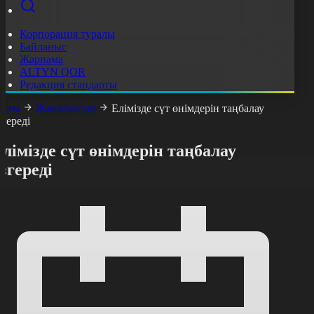
Корпорация туралы
Байланыс
Жарнама
ALTYN QOR
Редакция стандарты
асты
Жаңалықтар
Елімізде сүт өнімдерін таңбалау
згереді
лімізде сүт өнімдерін таңбалау
згереді