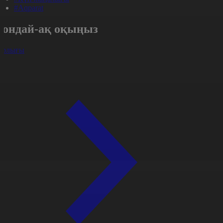
#Aqparat
Сондай-ақ оқыңыз
арлығы