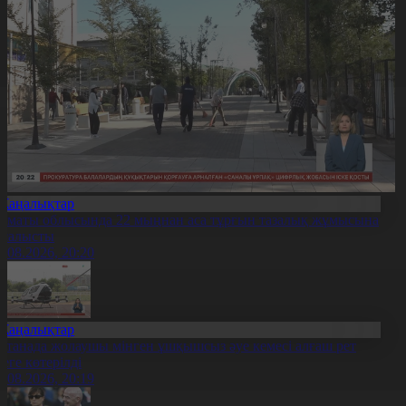
Жаңалықтар
лматы облысында 22 мыңнан аса тұрғын тазалық жұмысына
тсалысты
6.08.2026, 20:20
Жаңалықтар
станада жолаушы мінген ұшқышсыз әуе кемесі алғаш рет
уеге көтерілді
6.08.2026, 20:19