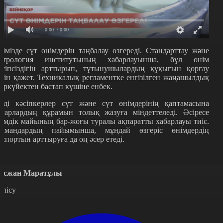
0:00
/ 0:00
лімізде сүт өнімдерін таңбалау өзгереді. Стандарттау және
етрология институтының хабарлауынша, бұл өнім
ауіпсіздігін арттырып, тұтынушылардың құқығын қорғау
шін қажет. Техникалық регламентке енгізілген жаңашылдық
ыркүйектен бастап күшіне енбек.
нді кәсіпкерлер сүт және сүт өнімдерінің қаптамасына
ауарлардың құрамын толық жазуға міндеттеледі. Әсіресе
сімдік майының бар-жоғы туралы ақпаратты хабарлауы тиіс.
амандардың пайымынша, мұндай өзгеріс өнімдердің
кспортын арттыруға да оң әсер етеді.
осжан Маратұлы
өлісу