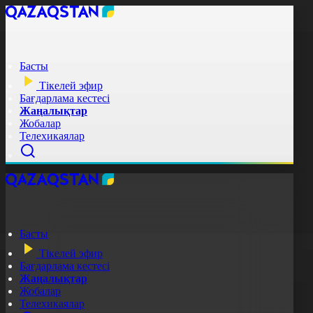
Басты
Тікелей эфир
Бағдарлама кестесі
Жаңалықтар
Жобалар
Телехикаялар
Басты
Тікелей эфир
Бағдарлама кестесі
Жаңалықтар
Жобалар
Телехикаялар