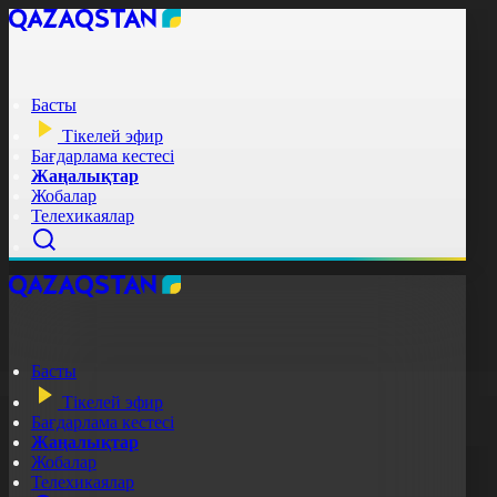
Басты
Тікелей эфир
Бағдарлама кестесі
Жаңалықтар
Жобалар
Телехикаялар
Басты
Тікелей эфир
Бағдарлама кестесі
Жаңалықтар
Жобалар
Телехикаялар