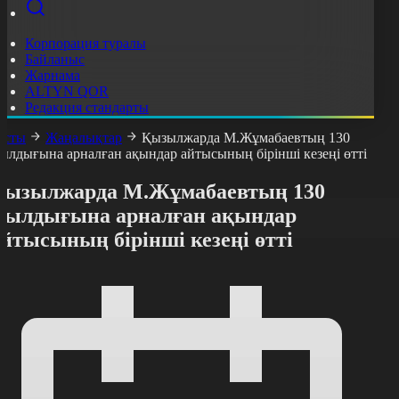
Корпорация туралы
Байланыс
Жарнама
ALTYN QOR
Редакция стандарты
асты
Жаңалықтар
Қызылжарда М.Жұмабаевтың 130
ылдығына арналған ақындар айтысының бірінші кезеңі өтті
Қызылжарда М.Жұмабаевтың 130
жылдығына арналған ақындар
йтысының бірінші кезеңі өтті