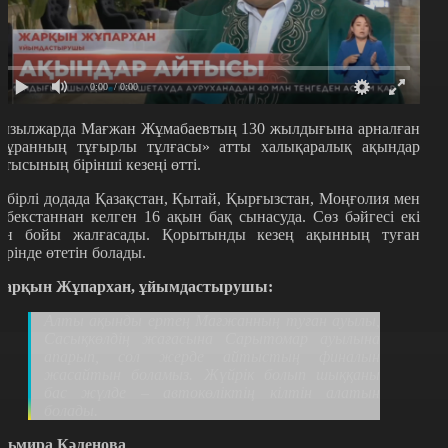
0:00
/ 0:00
ызылжарда Мағжан Жұмабаевтың 130 жылдығына арналған
Тұранның тұғырлы тұлғасы» атты халықаралық ақындар
йтысының бірінші кезеңі өтті.
үбірлі додада Қазақстан, Қытай, Қырғызстан, Моңғолия мен
збекстаннан келген 16 ақын бақ сынасуда. Сөз бәйгесі екі
үн бойы жалғасады. Қорытынды кезең ақынның туған
ерінде өтетін болады.
арқын Жұпархан, ұйымдастырушы:
Алты ақынды ертең Мағжанның туған ауылы,
Сасықкөлдің жағасына Сарытомар ауылына
апарып, сол жерде айтыстың финалын
жасайтын боламыз. Жүйрік болып шыққаны
бас жүлде – автокөліктің кілтін алатын
болады.
льмира Кәленова