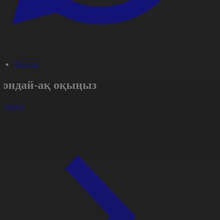
#Қоғам
Сондай-ақ оқыңыз
арлығы