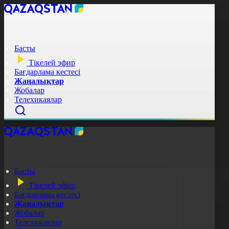
Басты
Тікелей эфир
Бағдарлама кестесі
Жаңалықтар
Жобалар
Телехикаялар
Басты
Тікелей эфир
Бағдарлама кестесі
Жаңалықтар
Жобалар
Телехикаялар