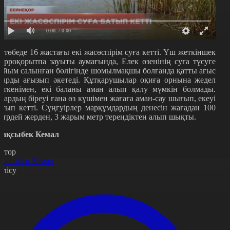
0:00
/ 0:00
қтөбеде 16 жастағы екі жасөспірім суға кетті. Үш жеткіншек
ерроқорытпа зауыты аумағында, Елек өзенінің суға түсуге
ыйым салынған бөлігінде шомылмақшы болғанда қатты ағыс
ларды ағызып әкетеді. Құтқарушылар оқиға орнына жедел
еткенімен, екі баланы аман алып қалу мүмкін болмады.
лардың біреуі ғана өз күшімен жағаға аман-сау шығып, екеуі
атып кетті. Сүңгуірлер марқұмдардың денесін жағадан 100
етрдей жерден, 3 жарым метр тереңдіктен алып шықты.
ақсыбек Кемал
втор
ақсыбек Кемал
өлісу