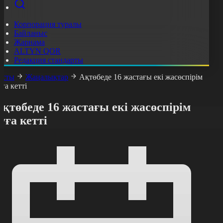
Корпорация туралы
Байланыс
Жарнама
ALTYN QOR
Редакция стандарты
асты
Жаңалықтар
Ақтөбеде 16 жастағы екі жасөспірім
уға кетті
қтөбеде 16 жастағы екі жасөспірім
уға кетті