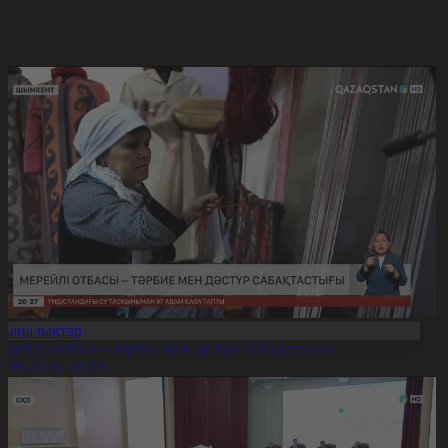
Жаңалықтар
ерейлі отбасы – тәрбие мен дәстүр сабақтастығы
7.08.2026, 20:19