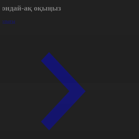
Сондай-ақ оқыңыз
арлығы