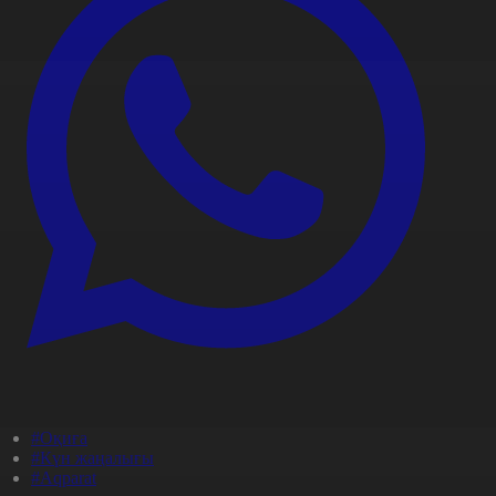
#Оқиға
#Күн жаңалығы
#Aqparat