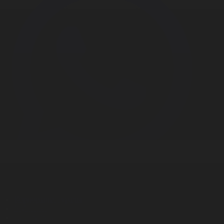
Корпорация туралы
Байланыс
Дистрибуция