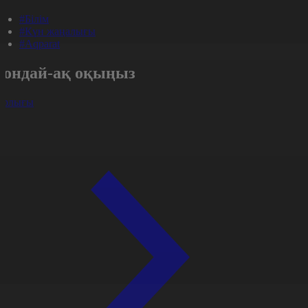
#Білім
#Күн жаңалығы
#Aqparat
Сондай-ақ оқыңыз
арлығы