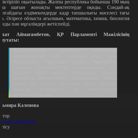
іріктіріліп оқытылады. Жалпы республика бойынша 190 мың
ала шағын жинақты мектептерде оқиды. Сондай-ақ
алғайдағы елдімекендерде кадр тапшылығы мәселесі тағы
ар. Әсіресе облыста ағылшын, математика, химия, биология
ынды пән мұғалімдері жетіспейді.
схат Аймағамбетов, ҚР Парламенті Мәжілісінің
епутаты:
Қызылжардың ауылдағы орналасқан
мектептерінің білім сапасын алып, оны
Қызылорда, Түркістан немесе Ақтаудағы
қаланың мектептерімен салыстырсақ, осы
жердегі білім сапасы жоғарырақ. Жалпы
ауылдағы мектептердің барлығының сапасы
төмен деп айтуға болмайды. Бірақ негізінен
балалар контингенті аз мектептердің
проблемалары көп.
льмира Кәленова
втор
льмира Кәленова
өлісу