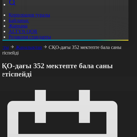
Корпорация туралы
Байланыс
Жарнама
ALTYN QOR
Редакция стандарты
асты
Жаңалықтар
СҚО-дағы 352 мектепте бала саны
етіспейді
СҚО-дағы 352 мектепте бала саны
етіспейді