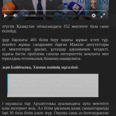
0:00
/ 0:00
олтүстік Қазақстан облысындағы 352 мектепте бала саны
етіспейді.
ңірде барлығы 465 білім беру ошағы жұмыс істеп тұр.
еріскейге жұмыс сапарымен барған Мәжіліс депутаттары
уыл мектептерін аралап, ұстаздар қауымымен кездесті.
ұндағы басты проблема сапалы интернеттің жоқтығы мен
атериалдық-техникалық базаның нашарлығы.
йжан Байбекова, Химия пәнінің мұғалімі:
Мынау реактивтердің барлығының срогы
өткен. Көбісі реакцияға кіріспейді. Ал сабақта
мен көбінесе виртуалды зертхана қылып
өткіземін. Кабинетте де ешқандай техникалық
құрал-жабдықтар жоқ.
20 оқушысы бар Архангелька ауылындағы орта мектепте
апалы интернет жоқ. Ал білім ұясының қазақ сыныптарында
ебәрі 30 бала білім алып жүр. Оқушы саны аз болғандықтан