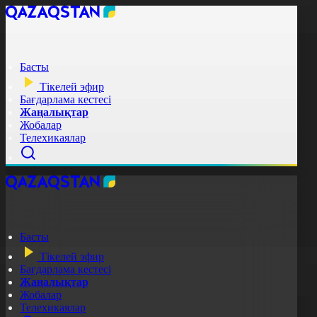
Басты
Тікелей эфир
Бағдарлама кестесі
Жаңалықтар
Жобалар
Телехикаялар
Басты
Тікелей эфир
Бағдарлама кестесі
Жаңалықтар
Жобалар
Телехикаялар