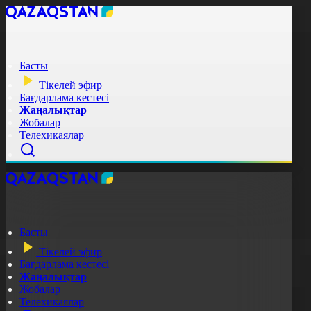
Басты
Тікелей эфир
Бағдарлама кестесі
Жаңалықтар
Жобалар
Телехикаялар
Басты
Тікелей эфир
Бағдарлама кестесі
Жаңалықтар
Жобалар
Телехикаялар