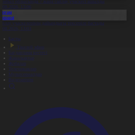
амбыл облысында 7 жаңа сайлау учаскесі ашылды
6.08.2026, 13:06
Қоғам
Aqparat
айлау учаскелерінің дайындығы тексеріле бастады
6.08.2026, 13:03
Басты
Тікелей эфир
Бағдарлама кестесі
Жаңалықтар
Жобалар
Телехикаялар
Мультсериалдар
Видеоархив