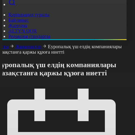
Корпорация туралы
Байланыс
Жарнама
ALTYN QOR
Редакция стандарты
асты
Жаңалықтар
Еуропалық үш елдің компаниялары
азақстанға қаржы құюға ниетті
Еуропалық үш елдің компаниялары
Қазақстанға қаржы құюға ниетті