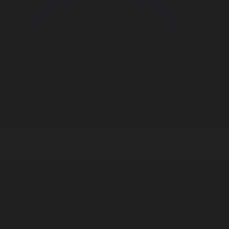
Корпорация туралы
Байланыс
Дистрибуция