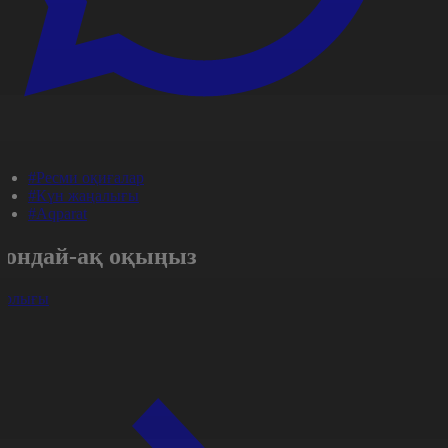
#Ресми оқиғалар
#Күн жаңалығы
#Aqparat
Сондай-ақ оқыңыз
арлығы