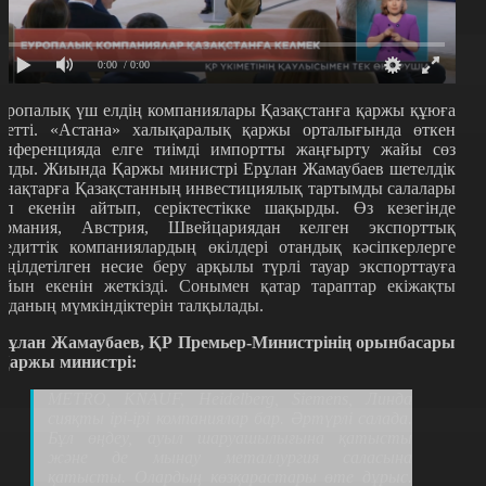
0:00
/ 0:00
уропалық үш елдің компаниялары Қазақстанға қаржы құюға
иетті. «Астана» халықаралық қаржы орталығында өткен
онференцияда елге тиімді импортты жаңғырту жайы сөз
олды. Жиында Қаржы министрі Ерұлан Жамаубаев шетелдік
онақтарға Қазақстанның инвестициялық тартымды салалары
өп екенін айтып, серіктестікке шақырды. Өз кезегінде
ермания, Австрия, Швейцариядан келген экспорттық
редиттік компаниялардың өкілдері отандық кәсіпкерлерге
еңілдетілген несие беру арқылы түрлі тауар экспорттауға
айын екенін жеткізді. Сонымен қатар тараптар екіжақты
ауданың мүмкіндіктерін талқылады.
рұлан Жамаубаев, ҚР Премьер-Министрінің орынбасары
 Қаржы министрі:
METRO, KNAUF, Heidelberg, Siemens, Линда
сияқты ірі-ірі компаниялар бар. Әртүрлі салада.
Бұл өңдеу, ауыл шаруашылығына қатысты
және де мынау металлургия саласына
қатысты. Олардың көзқарастары өте дұрыс.