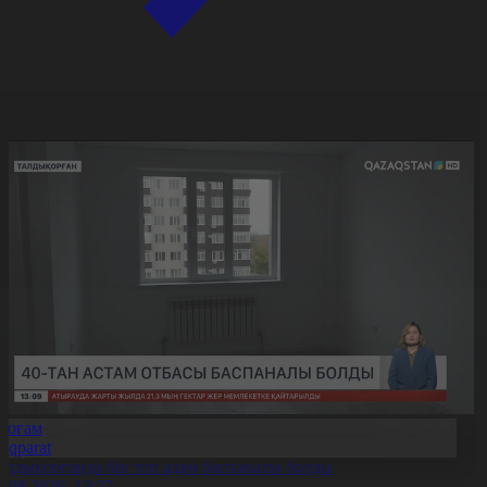
Қоғам
Aqparat
алдықорғанда бір топ адам баспаналы болды
6.08.2026, 13:27