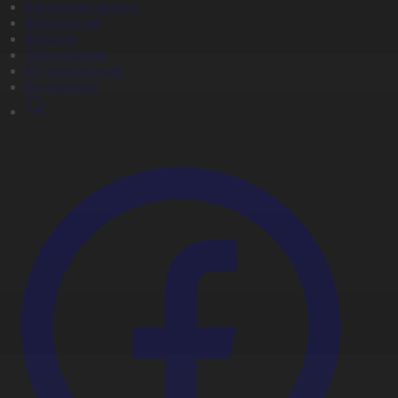
Бағдарлама кестесі
Жаңалықтар
Жобалар
Телехикаялар
Мультсериалдар
Видеоархив