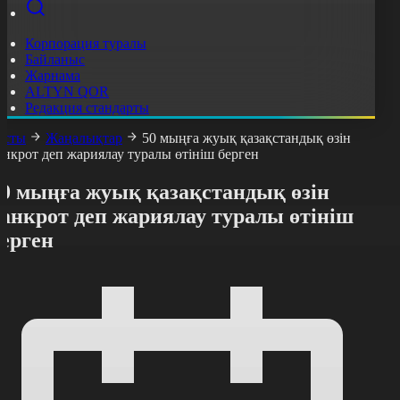
Корпорация туралы
Байланыс
Жарнама
ALTYN QOR
Редакция стандарты
асты
Жаңалықтар
50 мыңға жуық қазақстандық өзін
анкрот деп жариялау туралы өтініш берген
50 мыңға жуық қазақстандық өзін
анкрот деп жариялау туралы өтініш
ерген