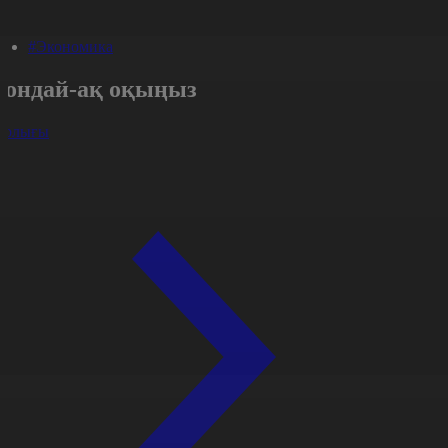
#Экономика
Сондай-ақ оқыңыз
арлығы