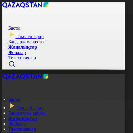
Басты
Тікелей эфир
Бағдарлама кестесі
Жаңалықтар
Жобалар
Телехикаялар
Басты
Тікелей эфир
Бағдарлама кестесі
Жаңалықтар
Жобалар
Телехикаялар