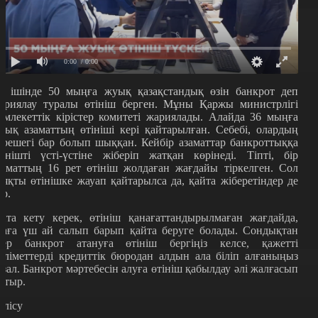
0:00
/ 0:00
л ішінде 50 мыңға жуық қазақстандық өзін банкрот деп
ариялау туралы өтініш берген. Мұны Қаржы министрлігі
емлекеттік кірістер комитеті жариялады. Алайда 36 мыңға
уық азаматтың өтініші кері қайтарылған. Себебі, олардың
ерешегі бар болып шыққан. Кейбір азаматтар банкроттыққа
тінішті үсті-үстіне жіберіп жатқан көрінеді. Тіпті, бір
заматтың 16 рет өтініш жолдаған жағдайы тіркелген. Сол
ияқты өтінішке жауап қайтарылса да, қайта жіберетіндер де
ар.
йта кету керек, өтініш қанағаттандырылмаған жағдайда,
раға үш ай салып барып қайта беруге болады. Сондықтан
гер банкрот атануға өтініш бергіңіз келсе, қажетті
әліметтерді кредиттік бюродан алдын ала біліп алғаныңыз
бзал. Банкрот мәртебесін алуға өтініш қабылдау әлі жалғасып
атыр.
өлісу