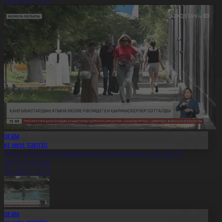
Қоғам
Заң мен тәртіп
қмола облысында ұйымдасқан қылмыстық топтың 21
үшесі сотталды
6.08.2026, 13:21
Қоғам