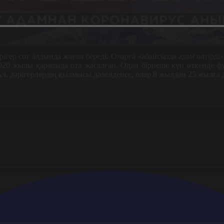
ігер сот алдында жауап береді. Оларға «абайсызда адам өлтірді
0 жылы қарашада ота жасалған. Одан бірнеше күн өткенде ф
Ал, дәрігерлердің қылмысы дәлелденсе, олар 8 жылдан 25 жылға