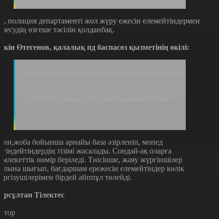
жататыны рас.
л, полиция департаменті жол жүру ежесін елемейтіндермен
үресудің өзгеше тәсілін қолданбақ.
ркін Өтегенов, қалалық пд баспасөз қызметінің өкілі:
Мопед қолданатын компаниялардың базасы мен
«Сергек» базасына интеграция жасап, сол кезде
нақты білеміз қай жүргізуші қайдан шығып,
қайда бара жатқанын және қаншалықты жол
ережесін бұзғанын. Қазіргі таңда енді жеке
құрам жол ережесін бұзған жағдайда міндетті
түрде шара қолданады. Мопед айып тұрағына
қойылады.
ғни,жоба бойынша арнайы база әзірленіп, мопед
ізгіндейтіндердің тізімі жасалады. Сондай-ақ оларға
емлекеттік нөмір беріледі. Тиісінше, жаяу жүргіншілер
олына шығып, бағдаршам ережесін елемейтіндер көлік
үргізушілерімен бірдей айппұл төлейді.
ұрсұлтан Тілектес
втор