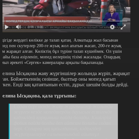
0:00
/ 0:00
ндігіде жердегі көлікке де талап қатаң. Алматыда жыл басынан
опед пен скутерлер 200-ге жуық жол апатын жасап, 200-ге жуық
дам жарақат алған. Көліктің бұл түріне талап күшеймек. Ол үшін
рнайы база әзірленіп, мопед иелерінің тізімі жасалады. Олардың
имыл әрекеті «Сергек» камералары арқылы бақыланады.
делина Ысқақова жаяу жүргіншілер жолында жүріп, жарақат
лған. Бойжеткеннің сөзінше, былтыр оны мопед қағып
еткен. Енді заң қатаятынын естіп, дұрыс шешім болды дейді.
делина Ысқақова, қала тұрғыны:
Содан бері менде жаяу жүргіншілер жолында
жүрген кезде мопедтердің дауысын естігенде
кәдімгідей қорқыныш пайда болады. Кішігірім
фобия пайда болды деп айтсам болады содан
бері. Соларға заң қабылданып, кәдімгідей
жүргізушілерге салынатындай айыппұл