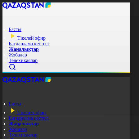
Басты
Тікелей эфир
Бағдарлама кестесі
Жаңалықтар
Жобалар
Телехикаялар
Басты
Тікелей эфир
Бағдарлама кестесі
Жаңалықтар
Жобалар
Телехикаялар