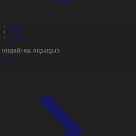
#Оқиға
#Қоғам
#Aqparat
Сондай-ақ оқыңыз
арлығы