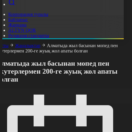
Корпорация туралы
Байланыс
Жарнама
ALTYN QOR
Редакция стандарты
асты
Жаңалықтар
Алматыда жыл басынан мопед пен
кутерлермен 200-ге жуық жол апаты болған
Алматыда жыл басынан мопед пен
скутерлермен 200-ге жуық жол апаты
болған