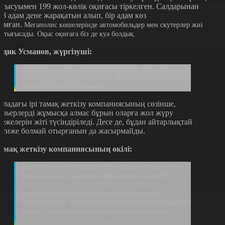
атысуымен 199 жол-көлік оқиғасы тіркелген. Салдарынан
98 адам дене жарақатын алып, бір адам көз
ұмған.
Мегаполис көшелерінде автомобильдер мен скутерлер жиі
оқтығысады. Оқыс оқиғаға біз де куә болдық.
адик Усманов, жүргізуші:
Қайдан келгенін аңғармай қалдым. Екеуіміз
соқтығыстық та қалдық. Жолаушы тасу үшін
көлікті жалға алғанмын.
аладағы ірі тамақ жеткізу компаниясының сөзінше,
урьерлерді жұмысқа алмас бұрын оларға жол жүру
режелерін жіті түсіндіріледі. Десе де, бұдан айтарлықтай
әтиже болмай отырғанын да жасырмайды.
амақ жеткізу компаниясының өкілі:
Біз түрлі көлік түрлерімен қатынайтын 5000-
нан астам курьермен серіктестік аясында
жұмыс істейміз. Сондықтан компания
жолдардағы қауіпсіздік жағдайын жіті
қадағалайды. Барлық маман қауіпсіздік бойынша
ұдайы жаттығуларға қатысып отырады.
Дегенмен, жол-көлік оқиғасы тіркеліп