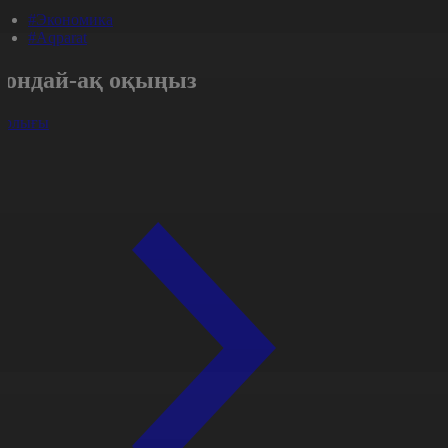
#Экономика
#Aqparat
Сондай-ақ оқыңыз
арлығы