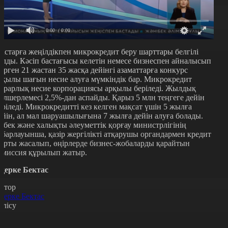
0:00
/ 0:00
астарға жеңілдікпен микрокредит беру шарттары белгілі
олды. Кәсіп бастағысы келетін немесе бизнеспен айналысып
үрген 21 жастан 35 жасқа дейінгі азаматтарға конкурс
рқылы шағын несие алуға мүмкіндік бар. Микрокредит
грарлық несие корпорациясы арқылы беріледі. Жылдық
өлшерлемесі 2,5%-дан аспайды. Қарыз 5 млн теңгеге дейін
еріледі. Микрокредитті кез келген мақсат үшін 5 жылға
ейін, ал мал шаруашылығына 7 жылға дейін алуға болады.
ңбек және халықты әлеуметтік қорғау министрлігінің
абарлауынша, қазір жергілікті атқарушы органдармен кредит
арты жасалып, өңірлерде бизнес-жобаларды қарайтын
омиссия құрылып жатыр.
қерке Бектас
втор
қерке Бектас
өлісу