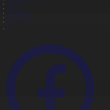
Жаңалықтар
Жобалар
Телехикаялар
Мультсериалдар
Видеоархив