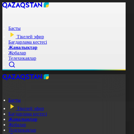
Басты
Тікелей эфир
Бағдарлама кестесі
Жаңалықтар
Жобалар
Телехикаялар
Басты
Тікелей эфир
Бағдарлама кестесі
Жаңалықтар
Жобалар
Телехикаялар