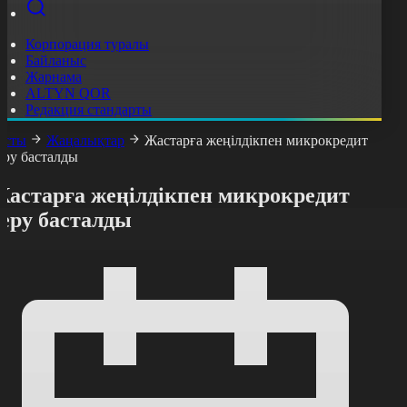
Корпорация туралы
Байланыс
Жарнама
ALTYN QOR
Редакция стандарты
асты
Жаңалықтар
Жастарға жеңілдікпен микрокредит
еру басталды
Жастарға жеңілдікпен микрокредит
беру басталды