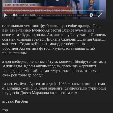
0:00
/ 0:00
ргентинаның чемпион футболшылары еліне оралды. Олар
інген авиа-лайнер Буэнос-Айрестің Эсейсе әуежайына
ірнеше сағат бұрын қонды. Ал, алтын кубок ұстаған Лионель
есси мен команда тренері Лионель Скалони ұшақтан бірінші
олып түсті. Содан кейін жеңімпаздар төбесі ашық
втобустпен Аргентина футбол қауымдастығының штаб-
әтеріне аттанды.
ла доп шеберлеріне алғыс айтуға, қошемет білдіруге сан мың
дам жиналды. Қарсы алушылардың арасында жергілікті
анаттардың гиміне айналған «Муча-чос» әнін жазған «Ла
оска» рок тобы да болды.
йта кетсек, бұл - Аргентина үшін 1986 жылғы чемпионаттан
ергі алғашқы жеңіс. 36 жыл бұрынғы дүниежүзілік турнирдің
ас жүлдесін Диего Марадона көтергені мәлім.
рыстан Рысбек
втор