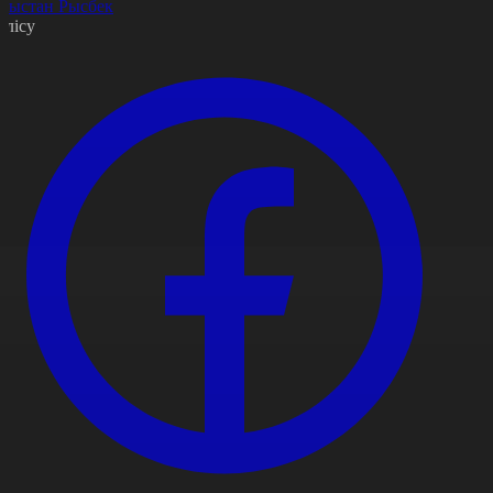
рыстан Рысбек
өлісу