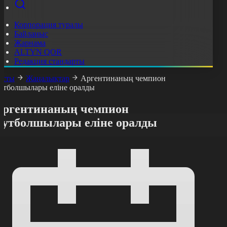
Корпорация туралы
Байланыс
Жарнама
ALTYN QOR
Редакция стандарты
асты
Жаңалықтар
Аргентинаның чемпион
утболшылары еліне оралды
Аргентинаның чемпион
футболшылары еліне оралды