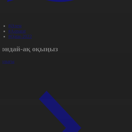
#Әлем
#Aqparat
#Qatar-2022
Сондай-ақ оқыңыз
арлығы