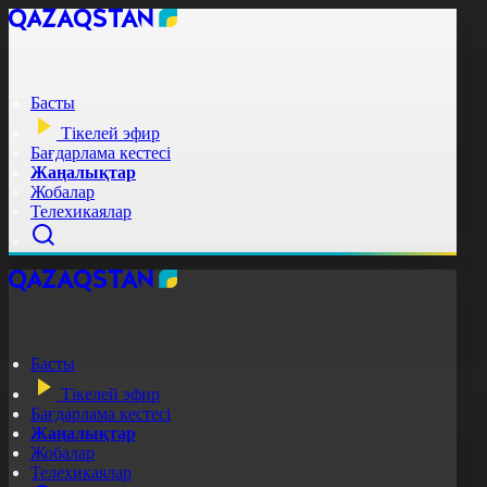
Басты
Тікелей эфир
Бағдарлама кестесі
Жаңалықтар
Жобалар
Телехикаялар
Басты
Тікелей эфир
Бағдарлама кестесі
Жаңалықтар
Жобалар
Телехикаялар