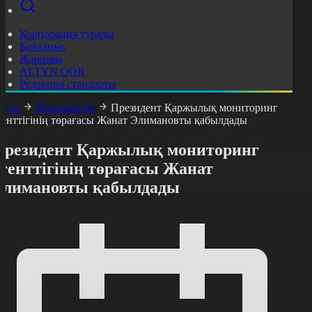
Корпорация туралы
Байланыс
Жарнама
ALTYN QOR
Редакция стандарты
асты
Жаңалықтар
Президент Қаржылық мониторинг
генттігінің төрағасы Жанат Элимановты қабылдады
Президент Қаржылық мониторинг
генттігінің төрағасы Жанат
Элимановты қабылдады