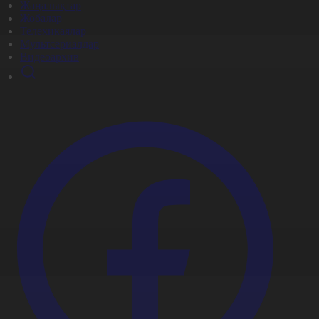
Жаңалықтар
Жобалар
Телехикаялар
Мультсериалдар
Видеоархив