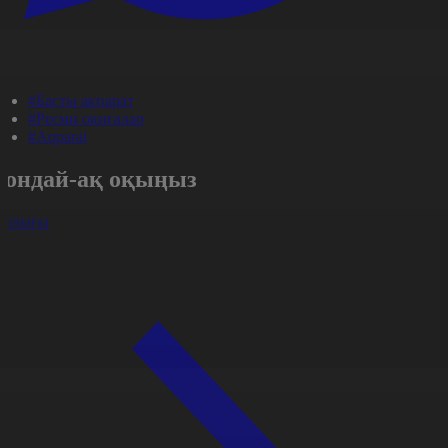
#Басты ақпарат
#Ресми оқиғалар
#Aqparat
Сондай-ақ оқыңыз
арлығы