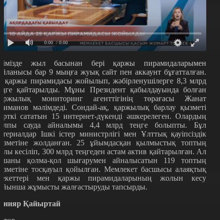
0:00
/ 0:00
лімізде жыл басынан бері қаржы пирамидаларымен
айланысы бар 9 мыңға жуық сайт пен аккаунт бұғатталған.
5 қаржы пирамидасы жойылып, жәбірленушілерге 8,3 млрд
еңге қайтарылды. Мұны Президент қабылдауында болған
аржылық мониторинг агенттігінің төрағасы Жанат
лиманов мәлімдеді. Сондай-ақ, қаржылық барлау қызметі
сірткі сататын 15 интернет-дүкенді әшкерелеген. Олардың
алпы сауда айналымы 4,4 млрд теңге болыпты. Бұл
атериалдар Ішкі істер министрлігі мен Ұлттық қауіпсіздік
ызметіне жолданған. 25 ұйымдасқан қылмыстық топтың
олы кесіліп, 300 млрд теңгеден астам актив қайтарылған. Ал
қшаны қолма-қол шығарумен айналысатын 119 топтың
ызметіне тосқауыл қойылған. Мемлекет басшысы алаяқтық
рекеттері мен қаржы пирамидаларының жолын кесу
ойынша жұмысты жалғастыруды тапсырды.
анияр Қайыртай