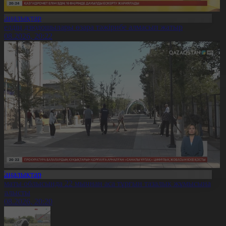
Жаңалықтар
0 елдің дзюдошылары өзара тәжірибе алмасып жатыр
6.08.2026, 20:22
Жаңалықтар
лматы облысында 22 мыңнан аса тұрғын тазалық жұмысына
тсалысты
6.08.2026, 20:20