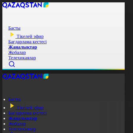
Басты
Тікелей эфир
Бағдарлама кестесі
Жаңалықтар
Жобалар
Телехикаялар
Басты
Тікелей эфир
Бағдарлама кестесі
Жаңалықтар
Жобалар
Телехикаялар