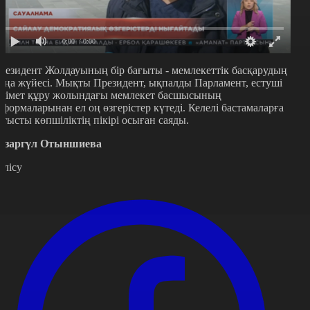
0:00
/ 0:00
резидент Жолдауының бір бағыты - мемлекеттік басқарудың
аңа жүйесі. Мықты Президент, ықпалды Парламент, естуші
кімет құру жолындағы мемлекет басшысының
еформаларынан ел оң өзгерістер күтеді. Келелі бастамаларға
атысты көпшіліктің пікірі осыған саяды.
азаргүл Отыншиева
өлісу