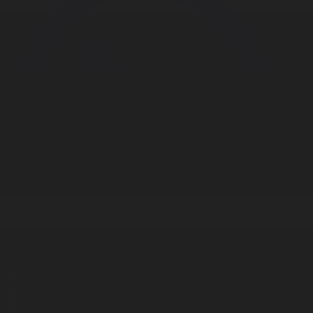
Корпорация туралы
Байланыс
Дистрибуция