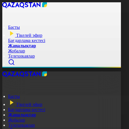
Басты
Тікелей эфир
Бағдарлама кестесі
Жаңалықтар
Жобалар
Телехикаялар
Басты
Тікелей эфир
Бағдарлама кестесі
Жаңалықтар
Жобалар
Телехикаялар