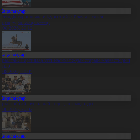
Жаңалықтар
етелдік сарапшылар: Құрылтай сайлауы – саяси
аңғырудың жаңа кезеңі
6.08.2026, 20:12
Жаңалықтар
ұрылтай: Партиялар үгіт-насихат жұмыстарын жалғастырып
атыр
6.08.2026, 20:05
Жаңалықтар
ұрылтай сайлауына дайындық пысықталды
6.08.2026, 20:02
Жаңалықтар