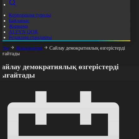
Корпорация туралы
Байланыс
Жарнама
ALTYN QOR
Редакция стандарты
асты
Жаңалықтар
Сайлау демократиялық өзгерістерді
ығайтады
айлау демократиялық өзгерістерді
нығайтады