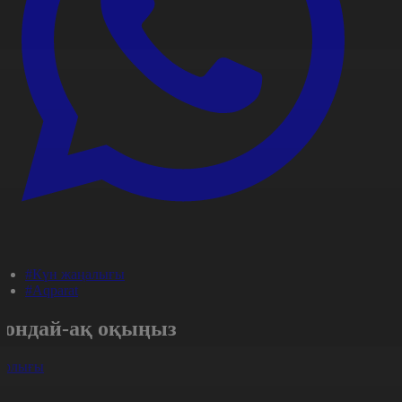
#Күн жаңалығы
#Aqparat
Сондай-ақ оқыңыз
арлығы