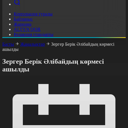
Корпорация туралы
Байланыс
Жарнама
ALTYN QOR
Редакция стандарты
Басты
Жаңалықтар
Зергер Берік Әлібайдың көрмесі
ашылды
Зергер Берік Әлібайдың көрмесі
ашылды