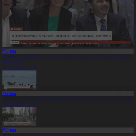
#Әлем
Инфантино футбол турнирлерін жекешелендіру жоспарынан
бас тартты
06.08.2026, 10:06
#Әлем
Иран мен Оман Ормұз бұғазы бойынша келісімге қол жеткізді
06.08.2026, 10:05
#Әлем
Қытайға кіру және шығу тәртібі өзгереді