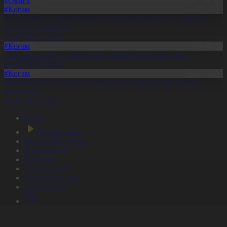
#Оқиға
#Қоғам
Өскемендегі коммуналдық мекемелер күшейтілген жұмыс
кестесіне көшірілді
06.08.2026, 10:05
#Қоғам
«Жетінші арнада» партия өкілдерінің теледебаты өтті
06.08.2026, 10:02
#Қоғам
Қайтарылған активтер есебінен ауыл тұрғындары сумен
қамтылады
06.08.2026, 10:01
Басты
Тікелей эфир
Бағдарлама кестесі
Жаңалықтар
Жобалар
Телехикаялар
Мультсериалдар
Видеоархив