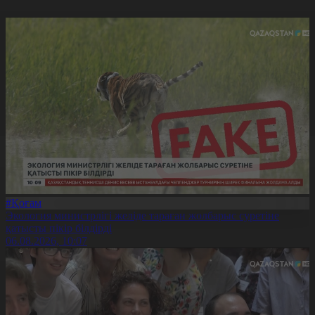
#Қоғам
Экология министрлігі желіде тараған жолбарыс суретіне
қатысты пікір білдірді
06.08.2026, 10:07