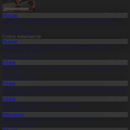
#Қоғам
Қайтарылған активтер есебінен ауыл тұрғындары сумен
қамтылады
06.08.2026, 10:01
Соңғы жаңалықтар
#Қоғам
Экология министрлігі желіде тараған жолбарыс суретіне
қатысты пікір білдірді
06.08.2026, 10:07
#Әлем
Инфантино футбол турнирлерін жекешелендіру жоспарынан
бас тартты
06.08.2026, 10:06
#Әлем
Иран мен Оман Ормұз бұғазы бойынша келісімге қол жеткізді
06.08.2026, 10:05
#Әлем
Қытайға кіру және шығу тәртібі өзгереді
06.08.2026, 10:05
#Мәдениет
МӘМС-тегі миллиардтар бақылауға алынады
06.08.2026, 10:05