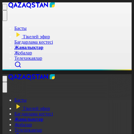
Басты
Тікелей эфир
Бағдарлама кестесі
Жаңалықтар
Жобалар
Телехикаялар
Басты
Тікелей эфир
Бағдарлама кестесі
Жаңалықтар
Жобалар
Телехикаялар