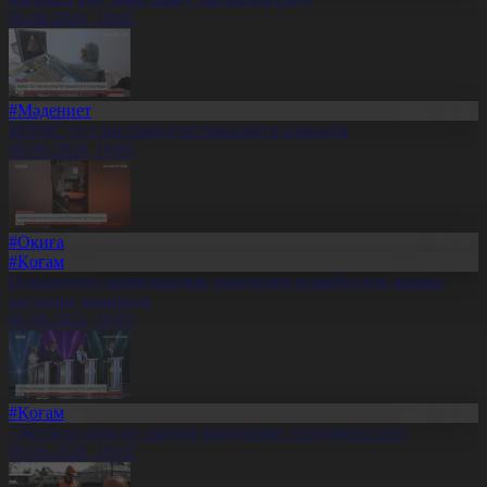
06.08.2026, 10:05
#Мәдениет
МӘМС-тегі миллиардтар бақылауға алынады
06.08.2026, 10:05
#Оқиға
#Қоғам
Өскемендегі коммуналдық мекемелер күшейтілген жұмыс
кестесіне көшірілді
06.08.2026, 10:05
#Қоғам
«Жетінші арнада» партия өкілдерінің теледебаты өтті
06.08.2026, 10:02