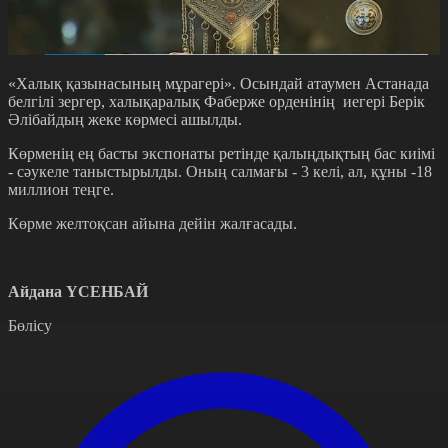
«Халық қазынасының мұрагері». Осындай атаумен Астанада
белгілі зергер, халықаралық Фаберже орденінің иегері Берік
Әлібайдың жеке көрмесі ашылды.
Көрменің ең басты экспонаты ретінде қалыңдықтың бас киімі
- сәукеле таныстырылды. Оның салмағы - 3 келі, ал, құны -18
миллион теңге.
Көрме желтоқсан айына дейін жалғасады.
Айдана ҮСЕНБАЙ
Бөлісу