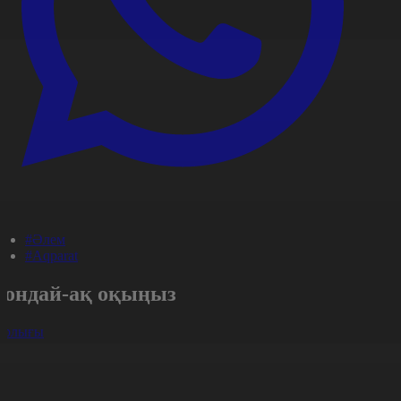
#Әлем
#Aqparat
Сондай-ақ оқыңыз
арлығы