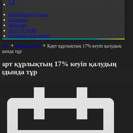
Корпорация туралы
Байланыс
Жарнама
ALTYN QOR
Редакция стандарты
асты
Жаңалықтар
Қарт құрлықтың 17% кеуіп қалудың
лдында тұр
Қарт құрлықтың 17% кеуіп қалудың
алдында тұр