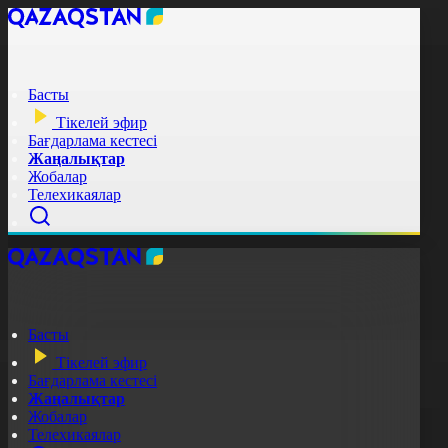
Басты
Тікелей эфир
Бағдарлама кестесі
Жаңалықтар
Жобалар
Телехикаялар
Басты
Тікелей эфир
Бағдарлама кестесі
Жаңалықтар
Жобалар
Телехикаялар