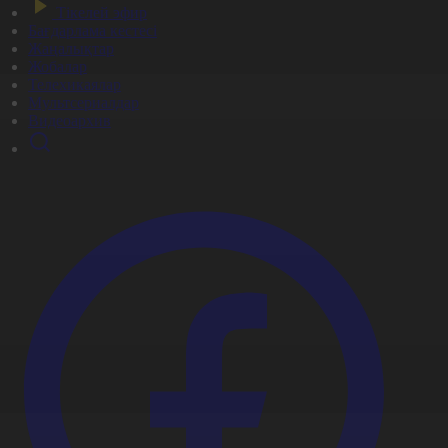
Тікелей эфир
Бағдарлама кестесі
Жаңалықтар
Жобалар
Телехикаялар
Мультсериалдар
Видеоархив