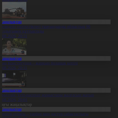
Жаңалықтар
резидент солтүстіктегі тұрғындарды облыстың 90
ылдығымен құттықтады
7.08.2026, 20:11
Жаңалықтар
аңа Конституция – жарқын болашақ кепілі
7.08.2026, 20:11
Жаңалықтар
ұрылтай: Үгіт-насихат жұмыстары жалғасып жатыр
7.08.2026, 20:01
оңғы жаңалықтар
Жаңалықтар
ерейлі отбасы – тәрбие мен дәстүр сабақтастығы