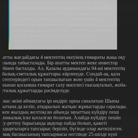
Жобаға кірмей қалған жерлері болса, оны да
демеушілікпен жасап беріңіздер. Көп жағдайда,
мектеп апаттық жағдайда болмаса қасынан
қосымша құрылыс салып, 3 ауысымдықты
шешсек, бізге бірнеше есе арзан түседі.
Апаттық жағдайда болса, спорттық алаңдар
салып, жаңа мектеп салынғаннан кейін
мектепті бұзып, соның орнына спорт
алаңдарын жасауға болады.
патты жағдайдағы 4 мектептің екеуінің ғимараты жаңа оқу
ылында табысталады. Бір апатты мектеп жеке инвестор
себінен басталды. Ал, Қазалы ауданындағы 94-ші мектептің
обалық-сметалық құжаттары әзірленуде. Сондай-ақ, қала
ектептеріндегі орын тапшылығын жою үшін 4 мектептің
анынан қосымша ғимарат салу мәселесі пысықталып, жоба-
металық құжаттарды рәсімделуде.
блыс әкімі аймақтағы ірі өндіріс орны саналатын Шыны
ауытына да келіп, атқарылып жатқан жұмыстарды саралады.
ткен жылдың желтоқсан айында зауыттың күйдіру пеші
ехникалық іске қосылған болатын. Алайда күйдіру пешін
осу-реттеу барысында ақаулар пайда болып, қажеті
ондырғыларға тапсырыс беріліп, бүгінде олар жеткізілген.
ймақ басшысының тапсырмасы негізінде 25-шілде күні