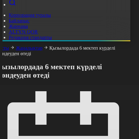
Корпорация туралы
Байланыс
Жарнама
ALTYN QOR
Редакция стандарты
асты
Жаңалықтар
Қызылордада 6 мектеп күрделі
өндеуден өтеді
Қызылордада 6 мектеп күрделі
өндеуден өтеді