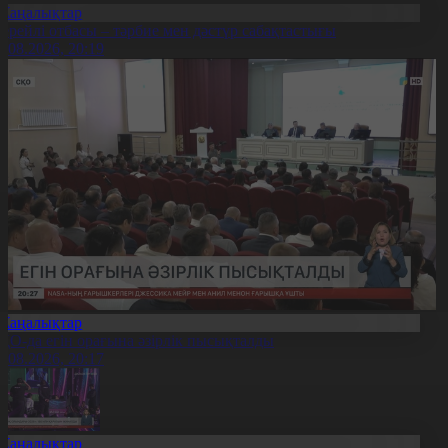
Жаңалықтар
ерейлі отбасы – тәрбие мен дәстүр сабақтастығы
7.08.2026, 20:19
Жаңалықтар
ҚО-да егін орағына әзірлік пысықталды
7.08.2026, 20:17
Жаңалықтар