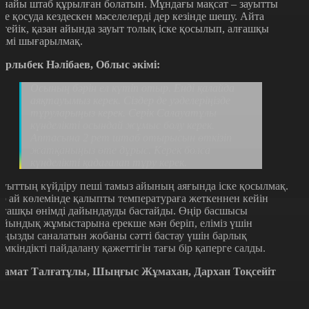
рнайы штаб құрылған болатын. Мұндағы мақсат – зауытты
ске қосуда кездескен мәселелерді дер кезінде шешу. Айта
етейік, қазан айында зауыт толық іске қосылып, алғашқы
німі шығарылмақ.
ұрлыбек Нәлібаев, Облыс әкімі:
Осының бәрін ел күтіп отыр. Енді қалайда
аяқтауымыз керек. Сіздер де уәделеріңізде
тұруларыңыз керек. Серік Салауатұлы
күнделікті осындай жұмыс болу керек.
Аптасына 2 рет штаб отырысын өткізіп
жатқаныңыз өте дұрыс. Керек болса
күнделікті қадағалап тұру керек.
ауыттың күйдіру пеші тамыз айының аяғында іске қосылмақ.
ір ай көлемінде қалыпты температураға жеткеннен кейін
лғашқы өнімді дайындауды бастайды. Өңір басшысы
айындық жұмыстарына ерекше мән беріп, еліміз үшін
аңызды саналатын жобаны сәтті бастау үшін барлық
үмкіндікті пайдалану қажеттігін тағы бір қаперге салды.
замат Талғатұлы, Шыңғыс Жұмахан, Дархан Тоқсейіт