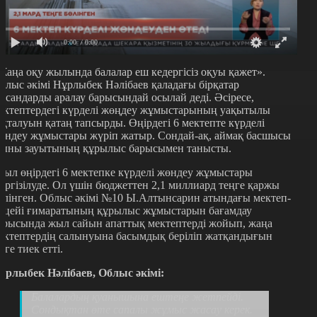
0:00
/ 0:00
Жаңа оқу жылында балалар еш кедергісіз оқуы қажет».
блыс әкімі Нұрлыбек Нәлібаев қаладағы бірқатар
ысандарды аралау барысындай осылай деді. Әсіресе,
ектептердегі күрделі жөңдеу жұмыстарының уақытылы
яқталуын қатаң тапсырды. Өңірдегі 6 мектепте күрделі
өндеу жұмыстары жүріп жатыр. Сондай-ақ, аймақ басшысы
ыны зауытының құрылыс барысымен танысты.
иыл өңірдегі 6 мектепке күрделі жөндеу жұмыстары
үргізілуде. Ол үшін бюджеттен 2,1 миллиард теңге қаржы
өлінген. Облыс әкімі №10 Ы.Алтынсарин атындағы мектеп-
ицейі ғимаратының құрылыс жұмыстарын бағамдау
арысында жыл сайын апаттық мектептерді жойып, жаңа
ектептердің салынуына басымдық беріліп жатқандығын
ілге тиек етті.
ұрлыбек Нәлібаев, Облыс әкімі:
Балалардың қуанышына ештеңе жетпейді.
Сондықтан өте сапалы жұмыс жасау керек.