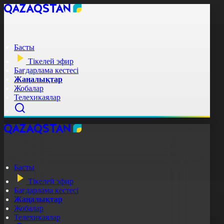
Басты
Тікелей эфир
Бағдарлама кестесі
Жаңалықтар
Жобалар
Телехикаялар
Басты
Тікелей эфир
Бағдарлама кестесі
Жаңалықтар
Жобалар
Телехикаялар