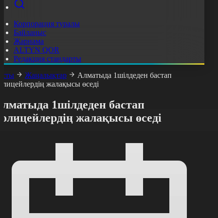
Корпорация туралы
Байланыс
Жарнама
ALTYN QOR
Редакция стандарты
асты
Жаңалықтар
Алматыда 1шілдеден бастап
олицейлердің жалақысы өседі
Алматыда 1шілдеден бастап
полицейлердің жалақысы өседі