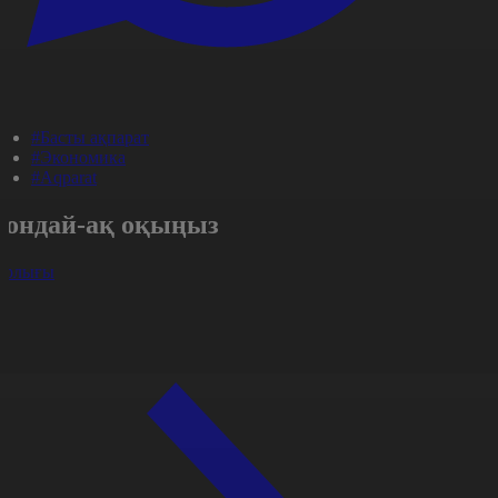
#Басты ақпарат
#Экономика
#Aqparat
Сондай-ақ оқыңыз
арлығы