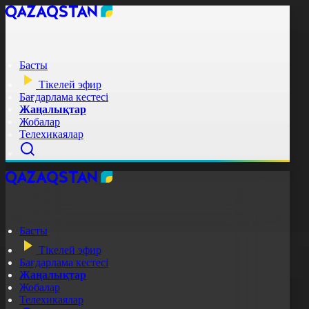
Басты
Тікелей эфир
Бағдарлама кестесі
Жаңалықтар
Жобалар
Телехикаялар
Басты
Тікелей эфир
Бағдарлама кестесі
Жаңалықтар
Жобалар
Телехикаялар