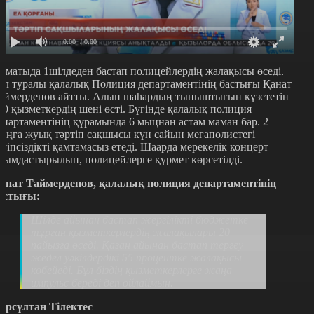
0:00
/ 0:00
лматыда 1шілдеден бастап полицейлердің жалақысы өседі.
ұл туралы қалалық Полиция департаментінің бастығы Қанат
аймерденов айтты. Алып шаһардың тыныштығын күзететін
00 қызметкердің шені өсті. Бүгінде қалалық полиция
епартаментінің құрамында 6 мыңнан астам маман бар. 2
ыңға жуық тәртіп сақшысы күн сайын мегаполистегі
ауіпсіздікті қамтамасыз етеді. Шаарда мерекелік концерт
йымдастырылып, полицейлерге құрмет көрсетілді.
анат Таймерденов, қалалық полиция департаментінің
астығы:
Шілде айынан бастап жергілікті бюджетке
тұрған қызметкерлердің жалақылары 20
пайызға өседі. Қазан айынан бастап тергеу
жедел уәкілдердікі 55 процентке жалақысы
көбейеді. Бұл біздің қызметкерлерге жаңа
импульс береді деп ойлаймын.
ұрсұлтан Тілектес