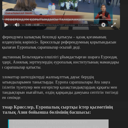
0:00
/ 0:00
Референдумға халықтың белсенді қатысуы – қазақ қоғамының
емелденуінің көрінісі». Брюссельде референдумның қорытындысын
алқылаған Еуропалық сарапшылар осылай деді.
азақстанның Бельгиядағы елшілігі ұйымдастырған шараға Еуроодақ
кілдері, Азиялық зерттеулердің еуропалық институтының мамандары
ен сарапшылар қатысты.
ипломаттар шетелдіктерді жалпыұлттық дауыс берудің
орытындыларымен таныстырды. Еуропа сарапшылары Ата заңға
нгізілетін түзетулер мен өзгерістер қазақстандықтардың құқығы мен
остандықтарын нығайтып, елдің қарқынды дамуына септігін тигізеді
еген сенімде.
итмар Крисслер, Еуропалық сыртқы істер қызметінің
рталық Азия бойынша бөлімінің басшысы:
Еуропалық Одақ референдум өткізген
Қазақстанның саяси қадамын қолдайды. Біз