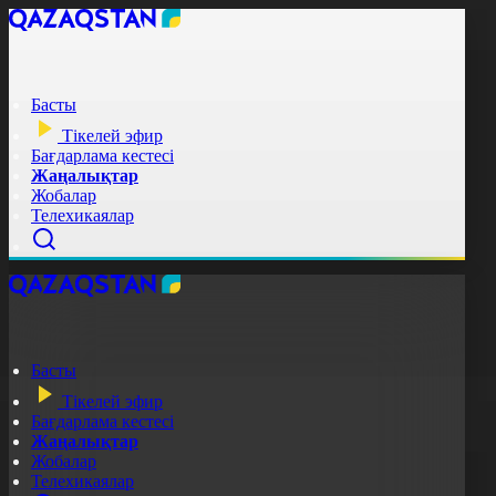
Басты
Тікелей эфир
Бағдарлама кестесі
Жаңалықтар
Жобалар
Телехикаялар
Басты
Тікелей эфир
Бағдарлама кестесі
Жаңалықтар
Жобалар
Телехикаялар