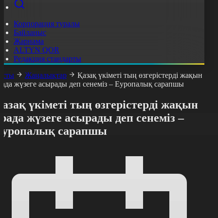
Корпорация туралы
Байланыс
Жарнама
ALTYN QOR
Редакция стандарты
асты
Жаңалықтар
Қазақ үкіметі тың өзгерістерді жақын
рада жүзеге асырады деп сенеміз – Еуропалық сарапшы
азақ үкіметі тың өзгерістерді жақын
рада жүзеге асырады деп сенеміз –
Еуропалық сарапшы