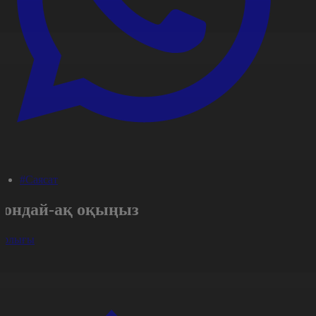
#Саясат
Сондай-ақ оқыңыз
арлығы