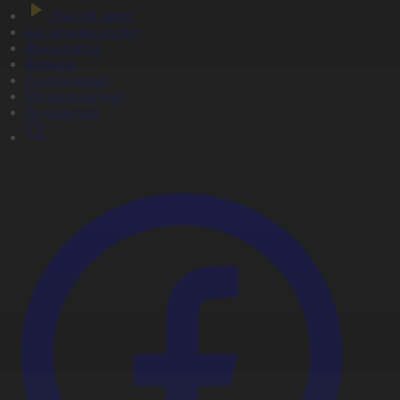
Тікелей эфир
Бағдарлама кестесі
Жаңалықтар
Жобалар
Телехикаялар
Мультсериалдар
Видеоархив