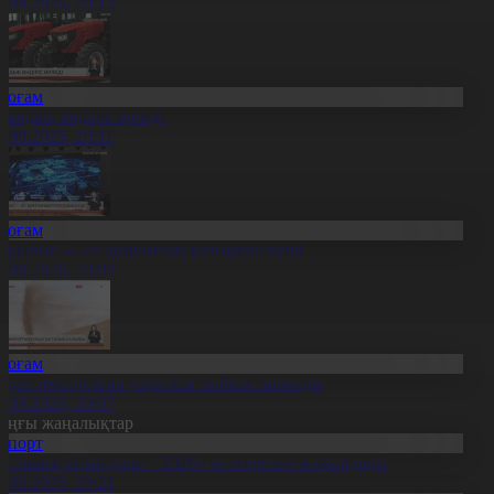
8.08.2026, 20:13
Қоғам
тандық өндіріс өрледі
8.08.2026, 20:11
Қоғам
ұрылыс — ел дамуының қозғаушы күші
8.08.2026, 20:09
Қоғам
идай импортына уақытша тыйым салынды
8.08.2026, 20:07
оңғы жаңалықтар
Спорт
Болашақ ойындары – 2026» өз мәресіне жақындады
8.08.2026, 20:21