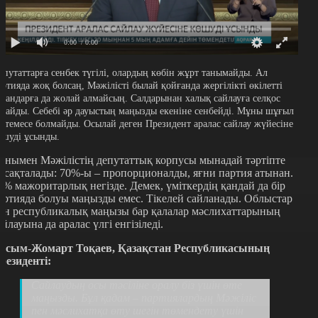
0:00
/ 0:00
епутаттарға сенбек түгілі, олардың көбін жұрт танымайды. Ал
артияда жоқ болсаң, Мәжілісті былай қойғанда жергілікті өкілетті
ргандарға да жолай алмайсың. Салдарынан халық сайлауға селқос
арайды. Себебі әр дауыстың маңызды екеніне сенбейді. Мұны шұғыл
еттемесе болмайды. Осылай деген Президент аралас сайлау жүйесіне
өшуді ұсынды.
онымен Мәжілістің депутаттық корпусы мынадай тәртіпте
асақталады: 70%-ы – пропорционалды, яғни партия атынан.
0% мажоритарлық негізде. Демек, үміткердің қандай да бір
артияда болуы маңызды емес. Тікелей сайланады. Облыстар
ен республикалық маңызы бар қалалар мәслихаттарының
айлауына да аралас үлгі енгізіледі.
асым-Жомарт Тоқаев, Қазақстан Республикасының
резиденті:
Сайлаудың осы тәсіліне оралу біз үшін өте
маңызды. Бұл қадам – партиялардың Мәжіліс
пен мәслихатқа өту шегін төмендету үшін