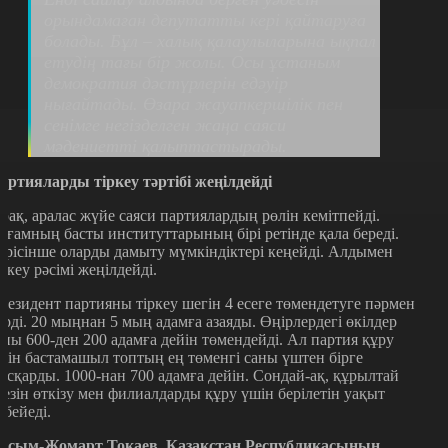
орындамаған депутатты кері қайтаруға
болады. Бұл – халық қалаулыларына ықпал
етудің тағы бір жолы. Осы ұстаным
демократия дәстүрлерін едәуір
нығайтады. Өзара жауапкершілік пен
сенімге негізделген жаңа саяси
мәдениетті қалыптастырады.
артияларды тіркеу тәртібі жеңілдейді
ірақ, аралас жүйе саяси партиялардың рөлін кемітпейді.
оғамның басты институттарының бірі ретінде қала береді.
ерісінше оларды дамыту мүмкіндіктері кеңейді. Алдымен
іркеу рәсімі жеңілдейді.
резидент партияны тіркеу шегін 4 есеге төмендетуге пәрмен
ерді. 20 мыңнан 5 мың адамға азаяды. Өңірлердегі өкілдер
аны 600-ден 200 адамға дейін төмендейді. Ал партия құру
шін бастамашыл топтың ең төменгі саны үштен бірге
ысқарды. 1000-нан 700 адамға дейін. Сондай-ақ, құрылтай
ъезін өткізу мен филиалдарды құру үшін берілетін уақыт
өбейеді.
асым-Жомарт Тоқаев, Қазақстан Республикасының