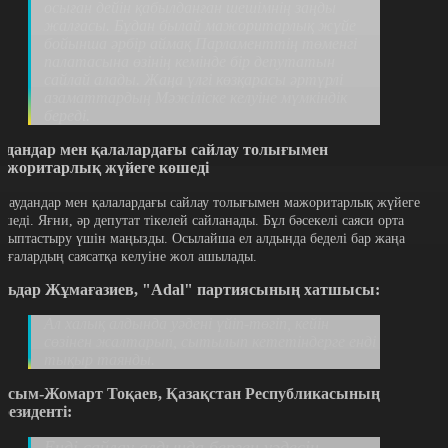
осыған дейін қабылданған шешімнің заңды
жалғасы. Бұдан былай мажоритарлық жүйе
бойынша әрбір аймақ Парламенттің төменгі
палатасына өзінің кемінде бір депутатын
сайлай алады. Жаңа үлгі көзқарасы әртүрлі
азаматтардың Мәжіліске келуіне мүмкіндік
береді.
удандар мен қалалардағы сайлау толығымен
ажоритарлық жүйеге көшеді
л аудандар мен қалалардағы сайлау толығымен мажоритарлық жүйеге
өшеді. Яғни, әр депутат тікелей сайланады. Бұл бәсекелі саяси орта
алыптастыру үшін маңызды. Осылайша ел алдында беделі бар жаңа
ұлғалардың саясатқа келуіне жол ашылады.
льдар Жұмағазиев, "Adal" партиясының хатшысы:
Ал халық алдында уәдені үйіп-төгіп, кейін
сөзінен жалтарып, сытылып кететіндерге енді
тықыр таянды.
асым-Жомарт Тоқаев, Қазақстан Республикасының
резиденті:
Енді сайлау алдында берген уәдесін