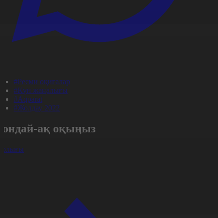
#Ресми оқиғалар
#Күн жаңалығы
#Aqparat
#Жолдау 2022
Сондай-ақ оқыңыз
арлығы