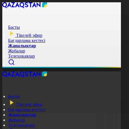
Басты
Тікелей эфир
Бағдарлама кестесі
Жаңалықтар
Жобалар
Телехикаялар
Басты
Тікелей эфир
Бағдарлама кестесі
Жаңалықтар
Жобалар
Телехикаялар