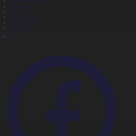
Бағдарлама кестесі
Жаңалықтар
Жобалар
Телехикаялар
Мультсериалдар
Видеоархив