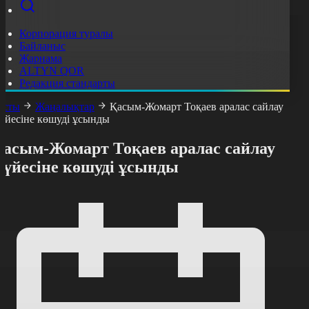
Корпорация туралы
Байланыс
Жарнама
ALTYN QOR
Редакция стандарты
асты
Жаңалықтар
Қасым-Жомарт Тоқаев аралас сайлау
үйесіне көшуді ұсынды
Қасым-Жомарт Тоқаев аралас сайлау
жүйесіне көшуді ұсынды