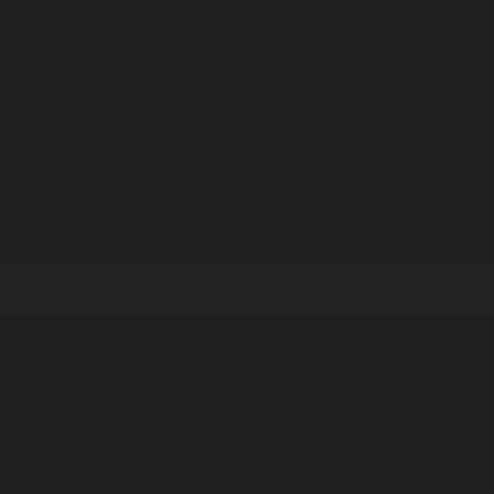
Корпорация туралы
Байланыс
Дистрибуция
Жарнама