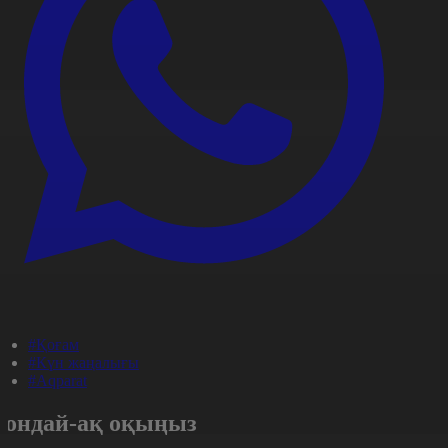
#Қоғам
#Күн жаңалығы
#Aqparat
Сондай-ақ оқыңыз