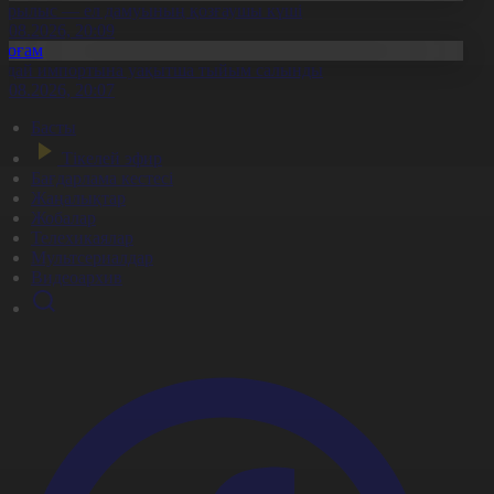
ұрылыс — ел дамуының қозғаушы күші
8.08.2026, 20:09
Қоғам
идай импортына уақытша тыйым салынды
8.08.2026, 20:07
Басты
Тікелей эфир
Бағдарлама кестесі
Жаңалықтар
Жобалар
Телехикаялар
Мультсериалдар
Видеоархив