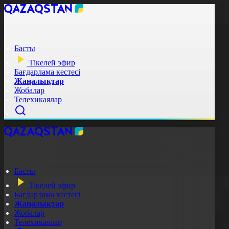
Басты
Тікелей эфир
Бағдарлама кестесі
Жаңалықтар
Жобалар
Телехикаялар
Басты
Тікелей эфир
Бағдарлама кестесі
Жаңалықтар
Жобалар
Телехикаялар