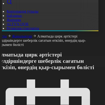
Корпорация туралы
Байланыс
Жарнама
ALTYN QOR
Редакция стандарты
асты
Жаңалықтар
Алматыда цирк әртістері
үлдіршіндерге шеберлік сағатын өткізіп, өнердің қыр-
ырымен бөлісті
лматыда цирк әртістері
үлдіршіндерге шеберлік сағатын
ткізіп, өнердің қыр-сырымен бөлісті