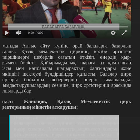
0:00
/ 0:00
лматыда Алғыс айту күніне орай балаларға базарлық
асалды. Қазақ мемлекеттік циркінің кәсіби әртістері
үлдіршіндерге шеберлік сағатын өткізіп, өнердің қыр-
ырымен бөлісті. Қайырымдылық шараға аз қамтылған
тбасы мен көпбалалы шаңырақтың балғындары және
үмкіндігі шектеулі бүлдіршіндер қатысты. Балалар цирк
анрлары бойынша шеберлердің өнерін тамашалады.
йымдастырушылардың сөзінше, цирк әртістерінің арасында
қушыларда бар.
ақсат Жайықов, Қазақ Мемлекеттік цирк
иректорының міндетін атқарушы:
Әлеуметтік төмен отбасылардан шыққан
балаларға, балалар үйінің тәрбиеленушілеріне
назар соларға. Мемлекеттік мерекелер болсын
қайырымдылық шара сонымен басталады. 1