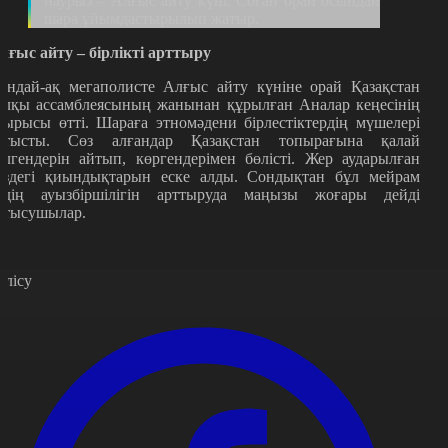
наурыз – Алғыс айту күні. Соған орай осындай
шара ұйымдастырылып жатыр.
лғыс айту – бірлікті арттыру
ондай-ақ мегаполисте Алғыс айту күніне орай Қазақстан
алқы ассамблеясының жанынан құрылған Аналар кеңесінің
тырысы өтті. Шараға этномәдени бірлестіктердің мүшелері
атысты. Сөз алғандар Қазақстан топырағына қалай
елгендерін айтып, көргендерімен бөлісті. Жер аударылған
ездегі қиындықтарын еске алды. Сондықтан бұл мейрам
лдің ауызбіршілігін арттыруда маңызы жоғары дейді
атысушылар.
өлісу