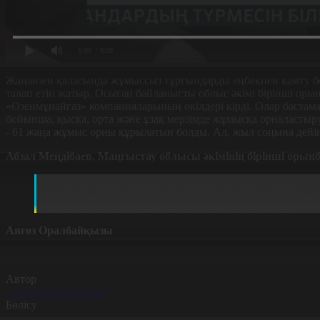
0:00
/ 0:00
Жаңаөзен қаласында жұмыссыз тұрғындарды еңбекпен қамту бой
талап етіп жатыр. Осыған байланысты облыс әкімі бірінші о
«Өзенмұнайгаз» компанияларының өкілдері кірді. Олар бастам
бойынша, қысқа, орта және ұзақ мерзімде жұмысқа орналастыруғ
- 61 жаңа жұмыс орны құрылатын болды. Ал, жыл соңына дейін
Абзал Меңдібаев, Маңғыстау облысы әкімінің бірінші орын
Қысқа мерзімді жұмыс орындарын ашу бойынша 161 жұ
мерзімді, ұзақ мерзімді жұмыстар бойынша жүйелі жұмы
орналасатын адамдарда осы схема арқылы жүргізуі.
Аягөз Оралбайқызы
Автор
Аягөз Оралбайқызы
Бөлісу