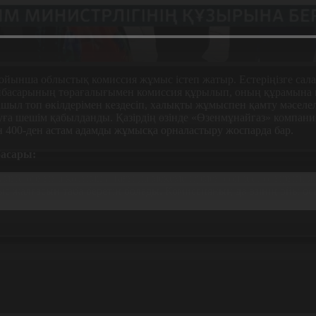
ынша облыстық комиссия жұмыс істеп жатыр. Естеріңізге сала 
рынбасарының төрағалығымен комиссия құрылып, оның құрамына 
ашыл топ өкілдерімен кездесіп, халықты жұмыспен қамту мәселе
а шешім қабылданды. Қазірдің өзінде «Өзенмұнайгаз» компаниясы
 400-ден астам адамды жұмысқа орналастыру жоспарда бар.
басары:
мыс орнына қосымша тағы да мекемелермен сөйлесе отырып, ж
с жалғасын таба беретін болады. Комиссияның да өзінің ойы ос