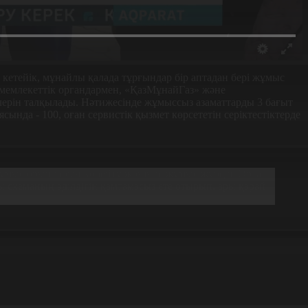
кетейік, мұнайлы қалада тұрғындар бір аптадан бері жұмыс
мемлекеттік органдармен, «ҚазМұнайГаз» және
лерін талқылады. Нәтижесінде жұмыссыз азаматтарды 3 бағыт
нда - 100, оған сервистік қызмет көрсететін серіктестіктерде
ұмыс орындарын көбейту жөнінде жұмыс жүреді. Орта
ы схеманың әділдігін қамтамасыз ете отырып, ары қарай