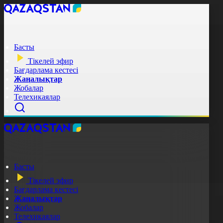
Басты
Тікелей эфир
Бағдарлама кестесі
Жаңалықтар
Жобалар
Телехикаялар
Басты
Тікелей эфир
Бағдарлама кестесі
Жаңалықтар
Жобалар
Телехикаялар