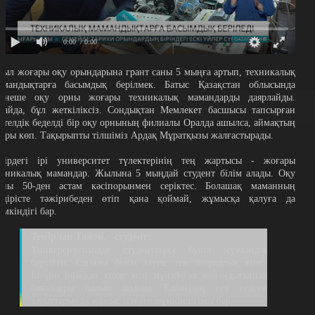
0:00
/ 0:00
иыл жоғары оқу орындарына грант саны 5 мыңға артып, техникалық
амандықтарға басымдық берілмек. Батыс Қазақстан облысында
ірнеше оқу орны жоғары техникалық мамандарды даярлайды.
лайда, бұл жеткіліксіз. Сондықтан Мемлекет басшысы тапсырған
етелдік беделді бір оқу орнының филиалы Оралда ашылса, аймақтың
тары көп. Тақырыпты тілшіміз Ардақ Мұратқызы жалғастырады.
ңірдегі ірі университет түлектерінің тең жартысы - жоғары
ехникалық мамандар. Жылына 5 мыңдай студент білім алады. Оқу
рны 50-ден астам кәсіпорынмен серіктес. Болашақ маманның
ндірісте тәжірибеден өтіп қана қоймай, жұмысқа қалуға да
үмкіндігі бар.
Темірлан Тажен, студент:
Университетімізде студенттерге бүкіл мүмкіндік
берілген. Сапалы білім алуға, тек теориялық емес.
Бітіріп шыққан кезде мен мұнай-газ мамандығының
бакалавры болып шығам. Еліміздің кез келген
зауыттарында жұмыс істеуге мүмкіндігіміз бар.