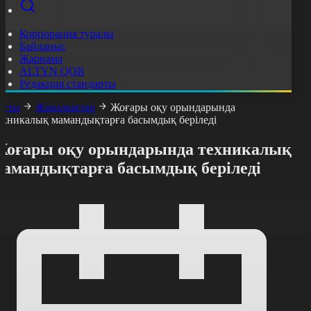
Корпорация туралы
Байланыс
Жарнама
ALTYN QOR
Редакция стандарты
асты
Жаңалықтар
Жоғары оқу орындарында
ехникалық мамандықтарға басымдық беріледі
Жоғары оқу орындарында техникалық
мамандықтарға басымдық беріледі