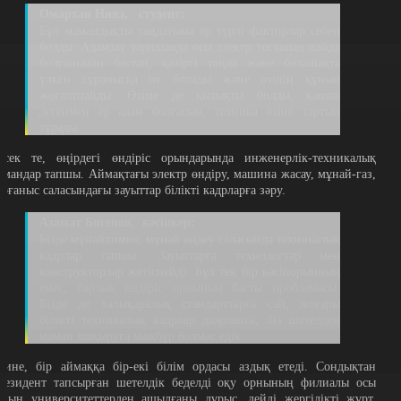
Омархан Нияз, студент:
Бұл мамандықты таңдауыма әр түрлі факторлар себеп
болды. Адамзат тарихында осы электр тогының пайда
болғанынан бастап, қазіргі таңда және болашақта
үлкен сұранысқа ие болады және өзінің құнын
жоғалтпайды. Өзіме де қызықты болды, қанша
дегенмен ер адам болғасын, техника өзіне тартып
тұрады.
есек те, өңірдегі өндіріс орындарында инженерлік-техникалық
амандар тапшы. Аймақтағы электр өндіру, машина жасау, мұнай-газ,
орғаныс саласындағы зауыттар білікті кадрларға зәру.
Азамат Бисенов, кәсіпкер:
Бізде мұнайхимия, мұнай өңдеу саласында техникалық
кадрлар тапшы. Зауыттарға технологтар мен
конструкторлар жетіспейді. Бұл тек бір кәсіпорынның
емес, барлық өндіріс орнының басты проблемасы.
Бізде де халықаралық стандарттарға сай, жоғары
білікті техникалық кадрлар даярланса, біз шетелден
маман шақыруға мәжбүр болмас едік.
рине, бір аймаққа бір-екі білім ордасы аздық етеді. Сондықтан
резидент тапсырған шетелдік беделді оқу орнының филиалы осы
айын университеттерден ашылғаны дұрыс, дейді жергілікті жұрт.