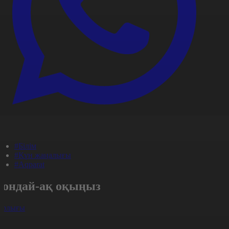
#Білім
#Күн жаңалығы
#Aqparat
Сондай-ақ оқыңыз
арлығы