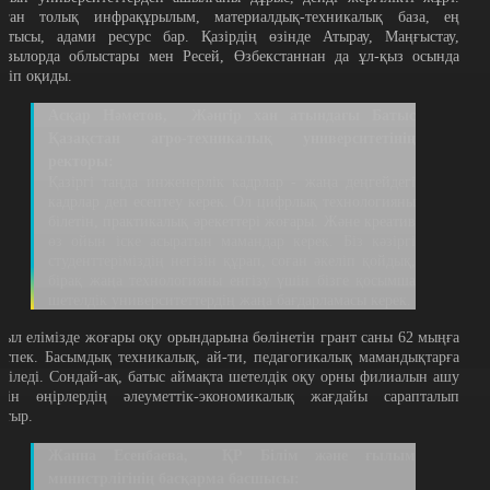
ұған толық инфрақұрылым, материалдық-техникалық база, ең
астысы, адами ресурс бар. Қазірдің өзінде Атырау, Маңғыстау,
ызылорда облыстары мен Ресей, Өзбекстаннан да ұл-қыз осында
еліп оқиды.
Асқар Нәметов, Жәңгір хан атындағы Батыс
Қазақстан агро-техникалық университетінің
ректоры:
Қазіргі таңда инженерлік кадрлар - жаңа деңгейдегі
кадрлар деп есептеу керек. Ол цифрлық технологияны
білетін, практикалық әрекеттері жоғары. Және креатив
өз ойын іске асыратын мамандар керек. Біз кәзіргі
студенттеріміздің негізін құрап, соған әкеліп қойдық,
бірақ жаңа технологияны енгізу үшін бізге қосымша
шетелдік университеттердің жаңа бағдарламасы керек.
иыл елімізде жоғары оқу орындарына бөлінетін грант саны 62 мыңға
етпек. Басымдық техникалық, ай-ти, педагогикалық мамандықтарға
еріледі. Сондай-ақ, батыс аймақта шетелдік оқу орны филиалын ашу
шін өңірлердің әлеуметтік-экономикалық жағдайы сарапталып
атыр.
Жанна Есенбаева, ҚР Білім және ғылым
министрлігінің басқарма басшысы: