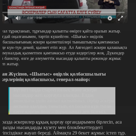
0:00
/ 0:00
хуал тұрақтанып, тұрғындар қалыпты өмірге қайта оралып жатыр.
ағдай оңалғанымен, тәртіп күшейген. «Шығыс» өңірлік
олбасшылығының әскери қызметшілері тыныштықты қамтамасыз
туде күн-түн демей, қызмет етіп жүр. Ал Аягөздегі әскери қалашықта
оммуналдық қызметпен қамтамасыз етуде кедергілер жоқ. Дүкендер
ен банктер, өзге де әлеуметтік нысандар қалыпты режимде жұмыс
степ жатыр.
сан Жүсіпов, «Шығыс» өңірлік қолбасшылығы
скерлерінің қолбасшысы, генерал-майор:
Бүгінгі таңда стартегиялық және әскери
нысандар жіті қорғауға алынды. Елдің
амандығы үшін аянып қалмаймыз. Әрбір әскери
антына адалдық танытып, ел басына күн туған
сәтте қорған болу – борышымыз деп білеміз.
аразда әскерилер құқық қорғау органдарымен бірлесіп, аса
аңызды нысандарды күзету мен блокбекеттердегі
ауіпсіздікке жауап береді. Аймақта 29 бекет жұмыс істеп тұр.