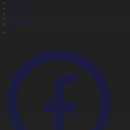
Жаңалықтар
Жобалар
Телехикаялар
Мультсериалдар
Видеоархив