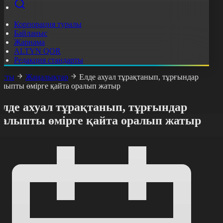
Корпорация туралы
Байланыс
Жарнама
ALTYN QOR
Редакция стандарты
асты
Жаңалықтар
Елде ахуал тұрақтанып, тұрғындар
алыпты өмірге қайта оралып жатыр
Елде ахуал тұрақтанып, тұрғындар
қалыпты өмірге қайта оралып жатыр