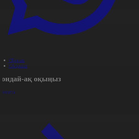
#Қоғам
#Aqparat
Сондай-ақ оқыңыз
арлығы