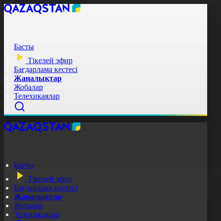
Басты
Тікелей эфир
Бағдарлама кестесі
Жаңалықтар
Жобалар
Телехикаялар
Басты
Тікелей эфир
Бағдарлама кестесі
Жаңалықтар
Жобалар
Телехикаялар