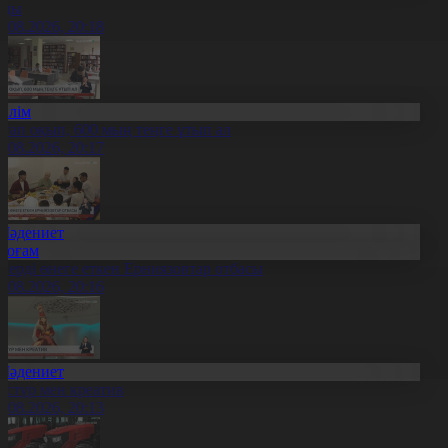
лды
8.08.2026, 20:18
Білім
ітап оқып, 600 мың теңге ұтып ал
8.08.2026, 20:17
Мәдениет
Қоғам
нерді өнеге еткен Ерниязовтар отбасы
8.08.2026, 20:16
Мәдениет
әстүр мен креатив
8.08.2026, 20:13