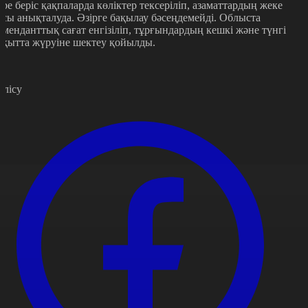
іре беріс қақпаларда көліктер тексеріліп, азаматтардың жеке
асы анықталуда. Әзірге бақылау бәсеңдемейді. Облыста
оменданттық сағат енгізіліп, тұрғындардың кешкі және түнгі
ақытта жүруіне шектеу қойылды.
өлісу