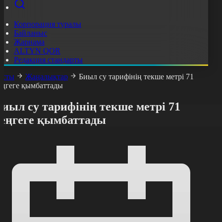
Корпорация туралы
Байланыс
Жарнама
ALTYN QOR
Редакция стандарты
асты
Жаңалықтар
Биыл су тарифінің текше метрі 71
еңгеге қымбаттады
иыл су тарифінің текше метрі 71
теңгеге қымбаттады