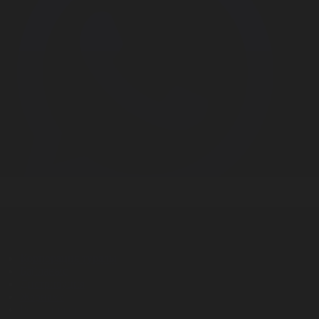
Корпорация туралы
Байланыс
Дистрибуция
Жарнама
Редакция стандарты