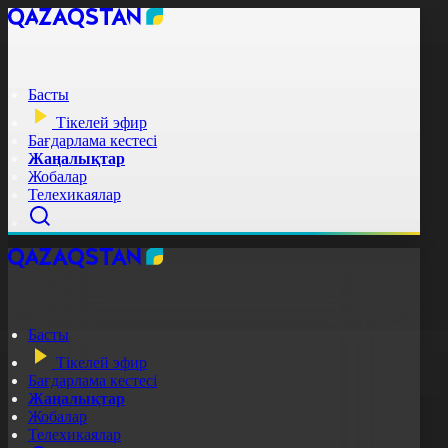
Басты
Тікелей эфир
Бағдарлама кестесі
Жаңалықтар
Жобалар
Телехикаялар
Басты
Тікелей эфир
Бағдарлама кестесі
Жаңалықтар
Жобалар
Телехикаялар