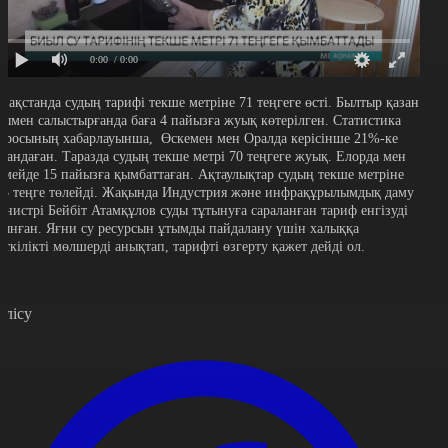
0:00
/ 0:00
азақстанда судың тарифі текше метріне 71 теңгеге өсті. Былтыр қазан
йымен салыстырғанда баға 4 пайызға жуық көтерілген. Статистика
юросының хабарлауынша, Өскемен мен Оралда керісінше 21%-ке
рзандаған. Таразда судың текше метрі 70 теңгеге жуық. Елорда мен
емейде 15 пайызға қымбаттаған. Ақтаулықтар судың текше метріне
23 теңге төлейді. Жақында Индустрия және инфрақұрылымдық даму
инистрі Бейбіт Атамқұлов суды тұтынуға сараланған тариф енгізуді
сынған. Яғни су ресурсын ұтымды пайдалану үшін халыққа
еткілікті мөлшерді анықтап, тарифті өзгерту қажет дейді ол.
өлісу