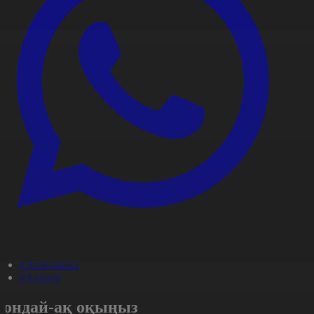
#Экономика
#Aqparat
Сондай-ақ оқыңыз