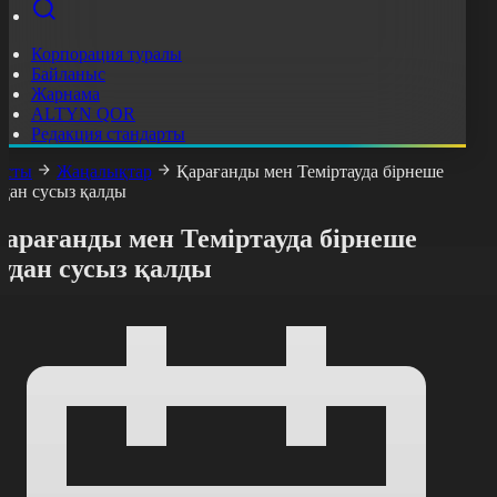
Корпорация туралы
Байланыс
Жарнама
ALTYN QOR
Редакция стандарты
асты
Жаңалықтар
Қарағанды мен Теміртауда бірнеше
удан сусыз қалды
Қарағанды мен Теміртауда бірнеше
удан сусыз қалды