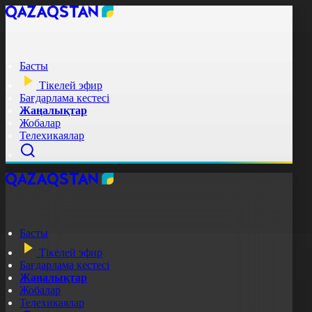
Басты
Тікелей эфир
Бағдарлама кестесі
Жаңалықтар
Жобалар
Телехикаялар
Басты
Тікелей эфир
Бағдарлама кестесі
Жаңалықтар
Жобалар
Телехикаялар