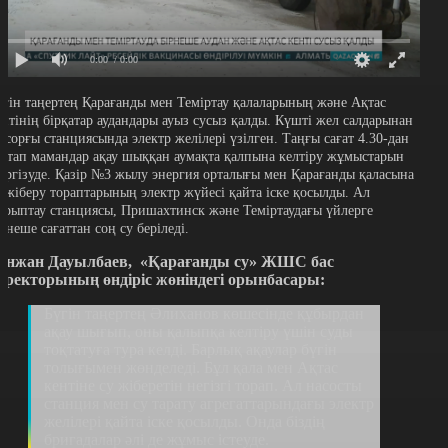
0:00
/ 0:00
үгін таңертең Қарағанды мен Теміртау қалаларының және Ақтас
ентінің бірқатар аудандары ауыз сусыз қалды. Күшті жел салдарынан
у сорғы станциясында электр желілері үзілген. Таңғы сағат 4.30-дан
астап мамандар ақау шыққан аумақта қалпына келтіру жұмыстарын
үргізуде. Қазір №3 жылу энергия орталығы мен Қарағанды қаласына
у жіберу тораптарының электр жүйесі қайта іске қосылды. Ал
ұрыптау станциясы, Пришахтинск және Теміртаудағы үйлерге
ірнеше сағаттан соң су беріледі.
енжан Дауылбаев, «Қарағанды су» ЖШС бас
иректорының өндіріс жөніндегі орынбасары:
Бүгін таңертең Әлиханов көшесінде құбырдан
ақау шығып, оны қалыпқа келтіру үшін суды
тоқтатуға тура келді. Барлық ақаулар бүгін
толығымен жөнделеді. Бұл қала мен Ақтас
кентіне су жіберетін негізгі торап. Ал насосты
станция мен су тарату агрегаттарындағы электр
желілері қайта іске қосылды. Онда біздің
бригадалар әлі де жұмыс істеуде.