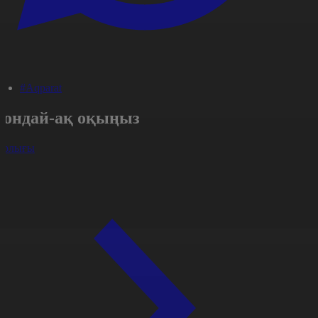
#Aqparat
Сондай-ақ оқыңыз
арлығы