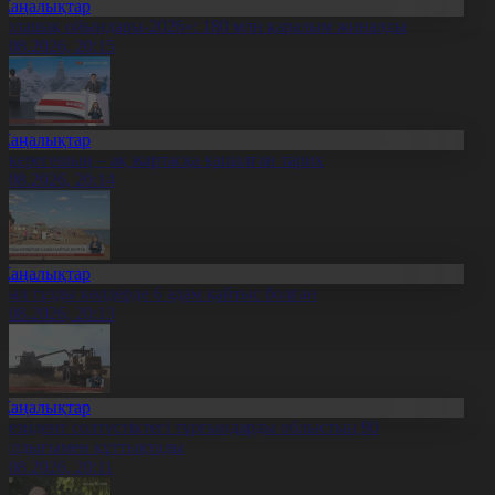
Жаңалықтар
Болашақ ойындары-2026»: 180 млн қаралым жиналды
7.08.2026, 20:15
Жаңалықтар
қкерегешың – ақ жартасқа қашалған тарих
7.08.2026, 20:14
Жаңалықтар
иыл тұзды көлдерде 6 адам қайтыс болған
7.08.2026, 20:13
Жаңалықтар
резидент солтүстіктегі тұрғындарды облыстың 90
ылдығымен құттықтады
7.08.2026, 20:11