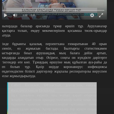
0:00
/ 0:00
ызылордада балалар арасында тұмау өршіп тұр. Ауруханалар
ауқастарға толып, емдеу мекемелерінен қосымша төсек-орындар
шылуда.
үгінде бұрынғы қалалық перзентхана ғимаратынан 40 орын
зірленіп, өз жұмысын бастады. Былтырғы статистикамен
алыстырғанда биыл аурушаңдық мың балаға дейін артып,
амандарды алаңдатып отыр. Әсіресе, соңғы он күндікте дәрігерге
үгінгендер өте көп. Тұмаудың өршуіне мың құбылған ауа-райы да
ебеп болып тұр. Қазір өңірде коронавирус инфекциясы
әсеңдегендіктен білікті дәрігерлер жұқпалы респираторлы вируспен
үреске жұмылдырылуда.
Сәбит Пазилов, Облыстық денсаулық сақтау
басқармасының басшысы:
Бұл тұмаумен күресте қол жайып қарап отырған
жоқпыз. Сол төсек орындар толғаннан кейін кеше біз
бұрынғы қалалық перзентханадан қосымша төсек
орындарын аштық. Қазір дәрігерлер бар күшін салып
осы балалардың тұмауымен күресіп жатыр.