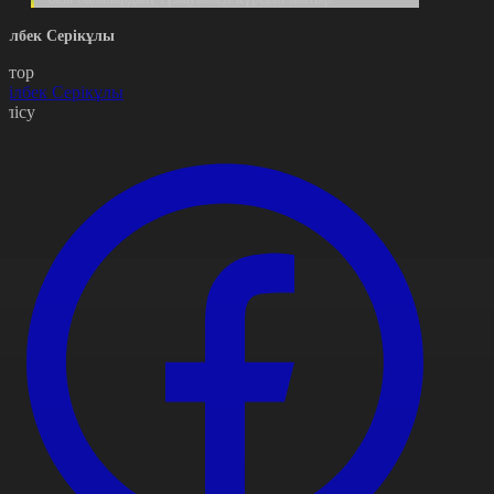
ділбек Серікұлы
втор
ділбек Серікұлы
өлісу