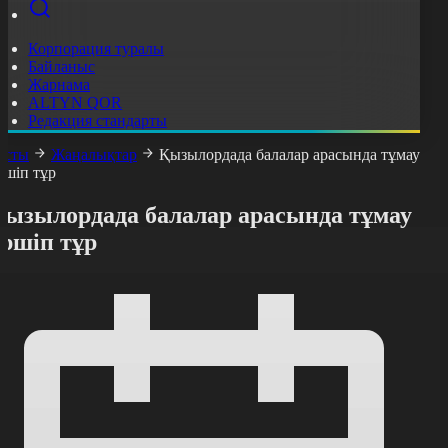
Корпорация туралы
Байланыс
Жарнама
ALTYN QOR
Редакция стандарты
асты
Жаңалықтар
Қызылордада балалар арасында тұмау
ршіп тұр
Қызылордада балалар арасында тұмау
өршіп тұр