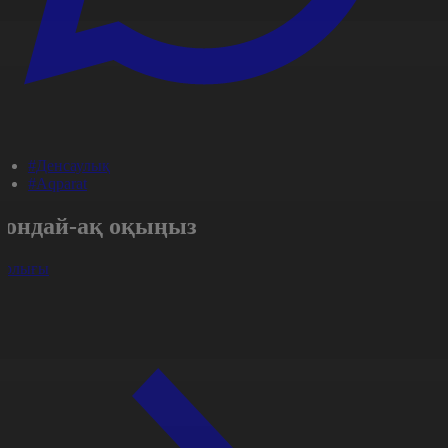
#Денсаулық
#Aqparat
Сондай-ақ оқыңыз
арлығы