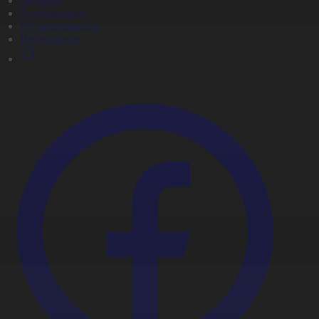
Жобалар
Телехикаялар
Мультсериалдар
Видеоархив