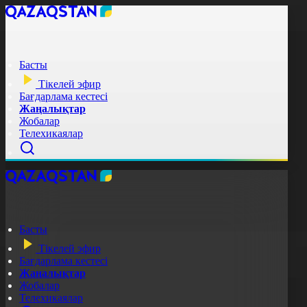
Басты
Тікелей эфир
Бағдарлама кестесі
Жаңалықтар
Жобалар
Телехикаялар
Басты
Тікелей эфир
Бағдарлама кестесі
Жаңалықтар
Жобалар
Телехикаялар