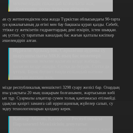
мекемелердің ешқандай қозғалысы жоқ.
«Қазсушар» деген, турасын айтқанда.
ғын су жетпегендіктен осы жазда Түркістан облысындағы 90-тарта
аруа қожалығының да егіні мен бау бақшасы қурап қалды. Себебі,
гісттікке су жеткізетін гидранттардың дені ескіріп, істен шыққан.
ның үстіне, су тарататын каналдың бас жағын қалталы кәсіпкер
екешелендіріп алған.
Нұрғали Арзықұлов, Сарыағаш ауданы су
шаруашылығы МКК-ның бас инженері:
Жекеменшік мекеме қалаған кезде жабады,
қалаған кезде ашады. Сотқа да бердік. Сотта да
ұттық. Бірақ бүгінгі таңда ешқандай нәтиже
шығып жатқан жоқ.
лімізде республикалық меншіктегі 3298 суару желісі бар. Олардың
алпы ұзақтығы 20 мың шақырым болғанымен, жартысынан көбі
озып тұр. Суармалы алқаптар сумен толық қамтамасыз етілмейді.
ондықтан қазіргі заманға сай ирригациялық жүйелер салып, су
немдеу технологияларын қолдану керек.
Қайнар Абасов, Қазақстан Республикасы
Парламенті Мәжілісінің депутаты:
Су үнемдеу технологияларын сатып алуға және