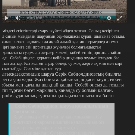
0:00
/ 0:00
ліміздегі егістіктерді суару жүйесі әбден тозған. Соның кесірінен
ыл сайын мыңдаған шаруаның бау-бақшасы қурап, шығынға батады.
ұқымға кеткен ақшасын да ақтай алмай қалған фермерлер аз емес.
азіргі заманға сай ирригация жүйелері болмағандықтан
олданыстағы суармалы жерлер көлемі, көбейгеннің орнына азайып
еледі. Себебі діңкесі құрыған кейбір диқандар жұмыс істеуден бас
артып жатыр.
Кез келген аграр біледі, су жоқ жерге ақ мия мен кәрі
ыз қаптайды. Сол міне қаптап тұр.
ығысқазақстандық шаруа Серік Сабиолдиновтың биылғы
ңбегі ақталмады. Жаз бойы алқабының аңқасы кеуіп, еккен
арбызы мен қауыны шықпай қалды. Себебі онсыз да тозығы
етіп тұрған бөгет жарылып, каналда су болмай қалған.
үршім ауданының тұрғыны қып-қызыл шығынға батты.
Серік Сабиолдинов, шаруа қожалығының
басшысы:
Қарбыздың кейпі мынау, қарасаңыздар. Су
жоқтықтан қарбыз шықпай қалды. Биыл біз
банкротқа ұшырап отырмыз, су
болмағандықтан. Су мәселесін шешетін