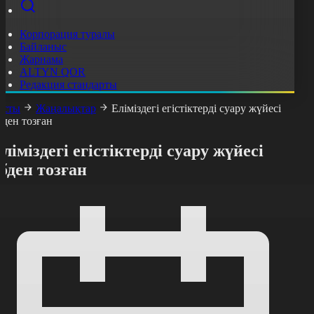
Корпорация туралы
Байланыс
Жарнама
ALTYN QOR
Редакция стандарты
асты
Жаңалықтар
Еліміздегі егістіктерді суару жүйесі
бден тозған
ліміздегі егістіктерді суару жүйесі
бден тозған