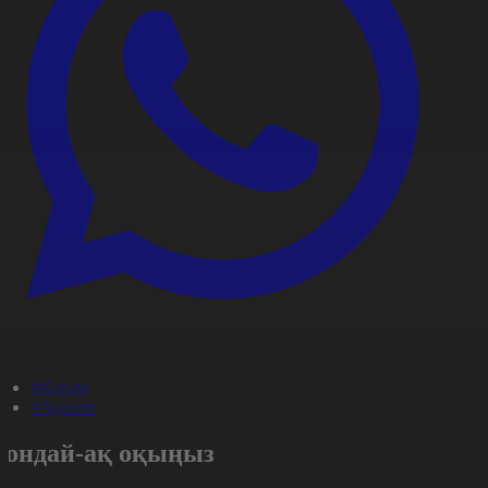
#Қоғам
#Aqparat
Сондай-ақ оқыңыз