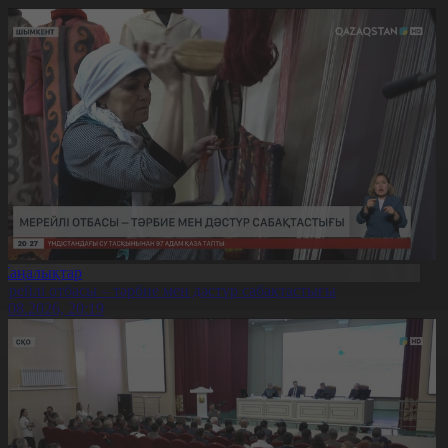
Жаңалықтар
ерейлі отбасы – тәрбие мен дәстүр сабақтастығы
7.08.2026, 20:19