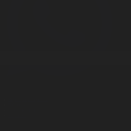
Корпорация туралы
Байланыс
Дистрибуция
Жарнама
Редакция стандарты