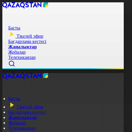
Басты
Тікелей эфир
Бағдарлама кестесі
Жаңалықтар
Жобалар
Телехикаялар
Басты
Тікелей эфир
Бағдарлама кестесі
Жаңалықтар
Жобалар
Телехикаялар