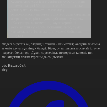
құрылысын жүргізуге берілетін субсидияның
көлемін қазіргі 50 проценттен 80 процентке
дейін ұлғайту қажет. Су үнемдеу
технологиясының қажеттіліктері үшін баламалы
энергия көздерін салуды субсидиялау керек.
«Қазсушар» мекемесінің жауапкершілігі
жеткізілетін су көлемі бойынша емес, сумен
қамтамасыз етілген жердің көлемі бойынша
болуы тиіс.
ліміздегі өңтүстік өңірлеріндің табиғи - климаттық жағдайы жылына
 рет өнім алуға мүмкіндік береді. Бірақ су тапшылығы осылай істеуге
өп кедергі болып тұр. Дүкен сөрелерінде импорттық көкөніс пен
еміс-жидектің толып тұрғаны да сондықтан.
ерік Көшербай
өлісу