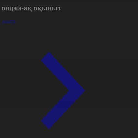
Сондай-ақ оқыңыз
арлығы