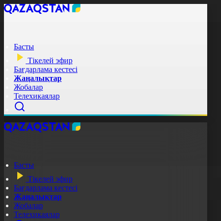
Басты
Тікелей эфир
Бағдарлама кестесі
Жаңалықтар
Жобалар
Телехикаялар
Басты
Тікелей эфир
Бағдарлама кестесі
Жаңалықтар
Жобалар
Телехикаялар