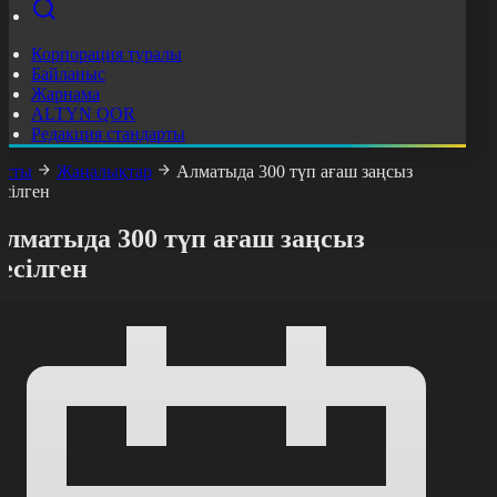
Корпорация туралы
Байланыс
Жарнама
ALTYN QOR
Редакция стандарты
асты
Жаңалықтар
Алматыда 300 түп ағаш заңсыз
есілген
Алматыда 300 түп ағаш заңсыз
есілген