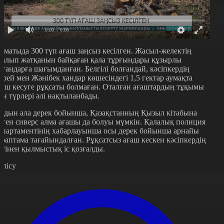
0:00
/ 0:00
лматыда 300 түп ағаш заңсыз кесілген. Жасыл-желектің
талып жатқанын байқаған қала тұрғындары құзырлы
ргандарға шағымданған. Белгілі болғандай, кәсіпкердің
ерей мен Жәнібек хандар көшесіндегі 1,5 гектар аумақта
ғаш кесуге рұқсаты болмаған. Оталған ағаштардың тұқымы
ен түрлері әлі нақтыланбады.
лдын ала дерек бойынша, Қазақстанның Қызыл кітабына
нген сиверс алма ағашы да болуы мүмкін. Қалалық полиция
епартаментінің хабарлауынша осы дерек бойынша арнайы
араптама тағайындалған. Рұқсатсыз ағаш кескен кәсіпкердің
стінен қылмыстық іс қозғалды.
өлісу