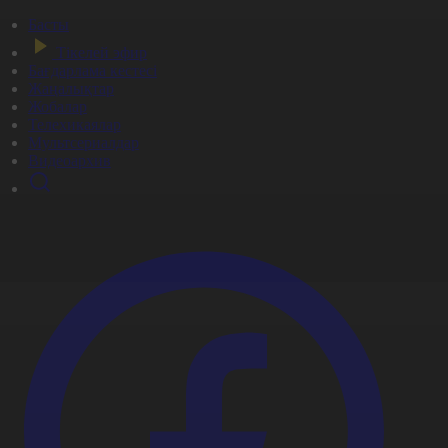
Басты
Тікелей эфир
Бағдарлама кестесі
Жаңалықтар
Жобалар
Телехикаялар
Мультсериалдар
Видеоархив