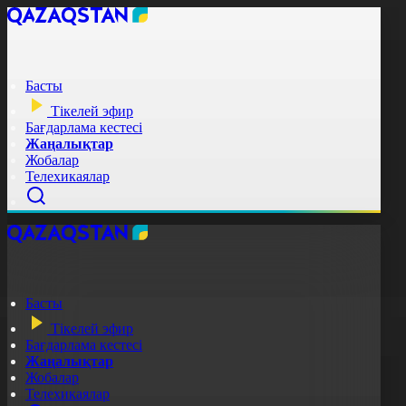
Басты
Тікелей эфир
Бағдарлама кестесі
Жаңалықтар
Жобалар
Телехикаялар
Басты
Тікелей эфир
Бағдарлама кестесі
Жаңалықтар
Жобалар
Телехикаялар