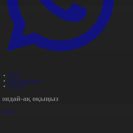
#Білім
#Күн жаңалығы
#Aqparat
Сондай-ақ оқыңыз
арлығы