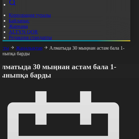
Корпорация туралы
Байланыс
Жарнама
ALTYN QOR
Редакция стандарты
асты
Жаңалықтар
Алматыда 30 мыңнан астам бала 1-
ыныпқа барды
Алматыда 30 мыңнан астам бала 1-
сыныпқа барды