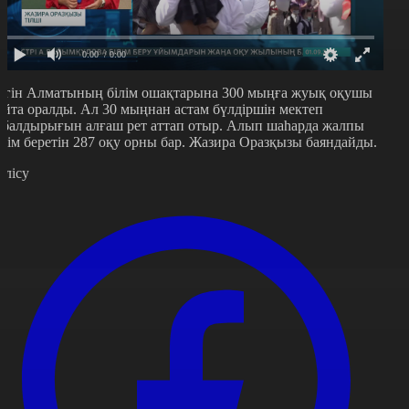
0:00
/ 0:00
үгін Алматының білім ошақтарына 300 мыңға жуық оқушы
айта оралды. Ал 30 мыңнан астам бүлдіршін мектеп
абалдырығын алғаш рет аттап отыр. Алып шаһарда жалпы
ілім беретін 287 оқу орны бар. Жазира Оразқызы баяндайды.
өлісу