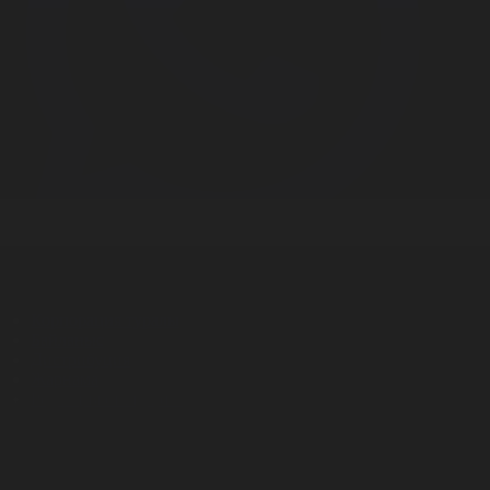
Корпорация туралы
Байланыс
Дистрибуция
Жарнама
Редакция стандарты