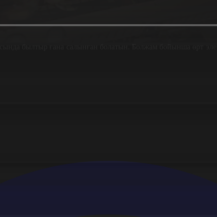
ласында былтыр ғана салынған болатын. Болжам бойынша өрт эле