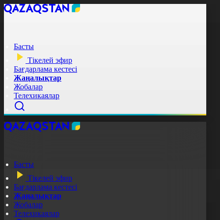
Басты
Тікелей эфир
Бағдарлама кестесі
Жаңалықтар
Жобалар
Телехикаялар
Басты
Тікелей эфир
Бағдарлама кестесі
Жаңалықтар
Жобалар
Телехикаялар