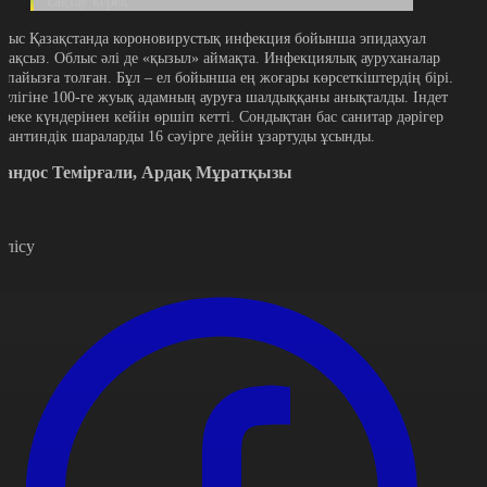
сақтау керек.
атыс Қазақстанда короновирустық инфекция бойынша эпидахуал
ұрақсыз. Облыс әлі де «қызыл» аймақта. Инфекциялық ауруханалар
0 пайызға толған. Бұл – ел бойынша ең жоғары көрсеткіштердің бірі.
әулігіне 100-ге жуық адамның ауруға шалдыққаны анықталды. Індет
ереке күндерінен кейін өршіп кетті. Сондықтан бас санитар дәрігер
арантиндік шараларды 16 сәуірге дейін ұзартуды ұсынды.
андос Темірғали, Ардақ Мұратқызы
өлісу