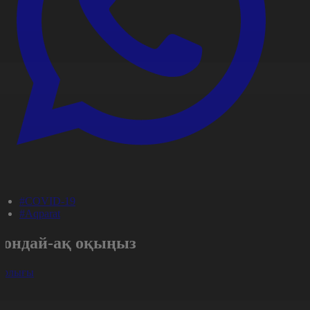
#COVID-19
#Aqparat
Сондай-ақ оқыңыз
арлығы