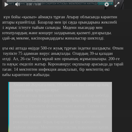
0:00
/ 0:00
ес күн бойы «қызыл» аймақта тұрған Атырау облысында карантин
алаптары күшейтілді. Базарлар мен ірі сауда орындарына жексенбі
үні жұмыс істеуге тыйым салынды. Мәдени нысандар мен
инотеатрлардың және концерт залдарының қызметі доғарылды.
ондай-ақ мекеме, кәсіпорындардағы жиналыстар шектелді.
оңғы екі аптада өңірде 500-ге жуық тұрғын індетке шалдықты. Өткен
ір тәулікте 75 адамнан вирус анықталды. Олардың 39-ы қаладан
іркелді. Ал, 26-сы Теңіз мұнай кен орнының жұмысшылары. 200-ге
арта науқас емделіп жатыр. Коронавирус оқушылар арасында да тарай
астаған. 14 мектептен инфекция анықталып, бір мектептің екі
ыныбы карантинге жабылды.
Амантай Жұмағалиев, Облыстың бас санитарлық
дәрігерінің орынбасары:
Соңғы аптада аурудың симптомды жағдайлар көбейді.
Оның ішінде Атырау қаласында. Мектептер қазір 1-5
класстар бұрынғы форматта оқып жатыр. Сосын оқу
бітіретін 9-11-12 класстар 70 процентке дайын
штаттық режимде, қалғандары 30 проценті онлайн
режимде оқиды. Бірақ барлығы да бір кабинеттік
жүйеде оқиды. Мектептерде сақтық шараларын қатаң