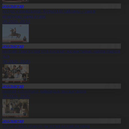
Жаңалықтар
етелдік сарапшылар: Құрылтай сайлауы – саяси
аңғырудың жаңа кезеңі
6.08.2026, 20:12
Жаңалықтар
ұрылтай: Партиялар үгіт-насихат жұмыстарын жалғастырып
атыр
6.08.2026, 20:05
Жаңалықтар
ұрылтай сайлауына дайындық пысықталды
6.08.2026, 20:02
Жаңалықтар
ҚО-да тамыз айында да аптап ыстық болады