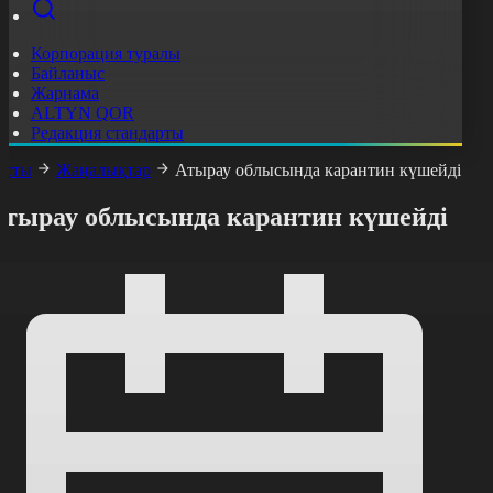
Корпорация туралы
Байланыс
Жарнама
ALTYN QOR
Редакция стандарты
асты
Жаңалықтар
Атырау облысында карантин күшейді
Атырау облысында карантин күшейді