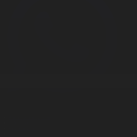
Корпорация туралы
Байланыс
Дистрибуция
Жарнама