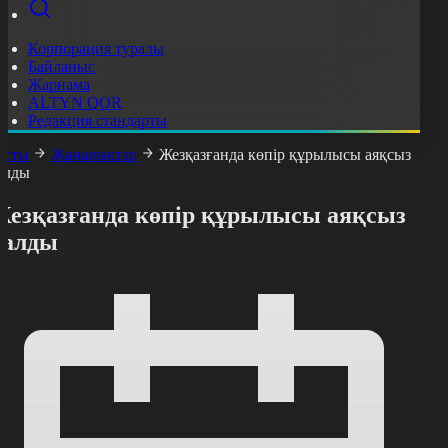
Корпорация туралы
Байланыс
Жарнама
ALTYN QOR
Редакция стандарты
асты
Жаңалықтар
Жезқазғанда көпір құрылысы аяқсыз
алды
Жезқазғанда көпір құрылысы аяқсыз
қалды