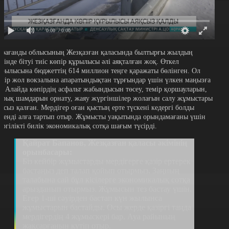
0:00
/ 0:00
арағанды облысының Жезқазған қаласында былтырғы жылдың
үзінде бітуі тиіс көпір құрылысы әлі аяқталған жоқ. Өткел
ұрылысына бюджеттің 614 миллион теңге қаражаты бөлінген. Ол
емір жол вокзалына апаратындықтан тұрғындар үшін үлкен маңызға
е. Алайда көпірдің асфальт жабындысын төсеу, темір қоршауларын,
арық шамдарын орнату, жаяу жүргіншілер жолағын салу жұмыстары
яқсыз қалған. Мердігер оған қыстың ерте түскені кедергі болды
егенді алға тартып отыр. Жұмысты уақытында орындамағаны үшін
ергілікті билік экономикалық сотқа шағым түсірді.
Қайрат Бапанов, Жезқазған қаласы әкімінің
орынбасары:
Біз кейбір жұмыстарды мердігерге қазір ертерек
бастаңыз деп талап қойып отырмыз. Заңның
талабына сай бұл кісілерге экономикалық сотқа
арызданып отырмыз. Жұмысын тез бастау үшін.
Егер 1-ші сәуірден бастап күн жылынса
жұмыстарын бастайды. Осы жерде қазіргі таңда
мердігердің 4 жұмыскері бар. Ауа райының
жақсарғанын күтіп отыр.