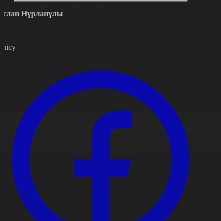
услан Нұрланұлы
өлісу