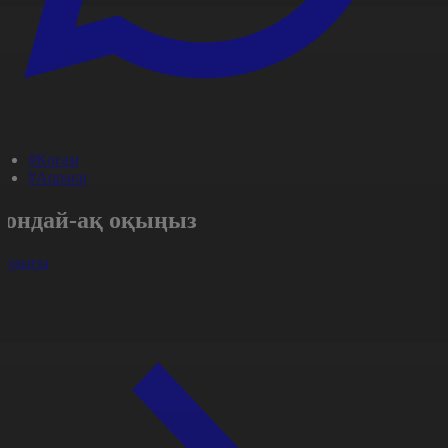
#Қоғам
#Aqparat
Сондай-ақ оқыңыз
арлығы