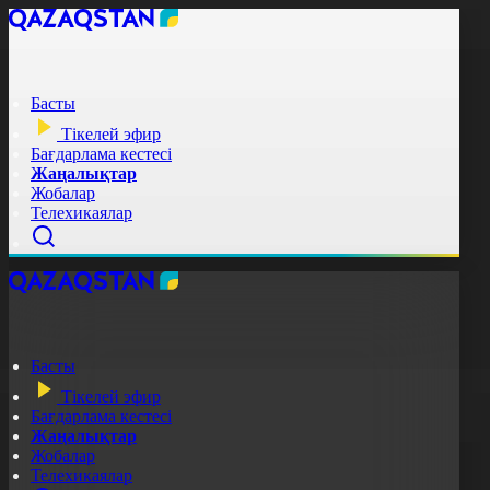
Басты
Тікелей эфир
Бағдарлама кестесі
Жаңалықтар
Жобалар
Телехикаялар
Басты
Тікелей эфир
Бағдарлама кестесі
Жаңалықтар
Жобалар
Телехикаялар