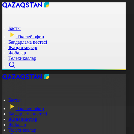
Басты
Тікелей эфир
Бағдарлама кестесі
Жаңалықтар
Жобалар
Телехикаялар
Басты
Тікелей эфир
Бағдарлама кестесі
Жаңалықтар
Жобалар
Телехикаялар