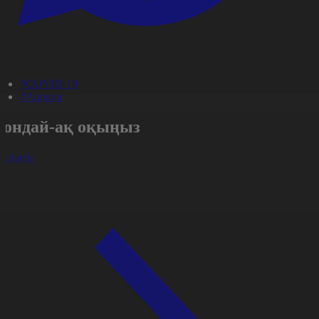
#COVID-19
#Aqparat
Сондай-ақ оқыңыз
арлығы