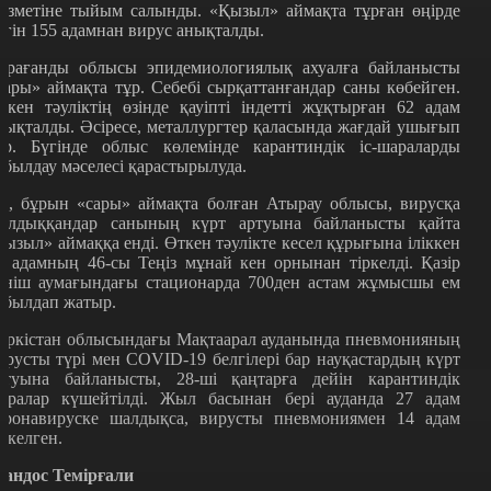
ызметіне тыйым салынды. «Қызыл» аймақта тұрған өңірде
үгін 155 адамнан вирус анықталды.
арағанды облысы эпидемиологиялық ахуалға байланысты
сары» аймақта тұр. Себебі сырқаттанғандар саны көбейген.
ткен тәуліктің өзінде қауіпті індетті жұқтырған 62 адам
нықталды. Әсіресе, металлургтер қаласында жағдай ушығып
ұр. Бүгінде облыс көлемінде карантиндік іс-шараларды
абылдау мәселесі қарастырылуда.
л, бұрын «сары» аймақта болған Атырау облысы, вирусқа
алдыққандар санының күрт артуына байланысты қайта
қызыл» аймаққа енді. Өткен тәулікте кесел құрығына іліккен
1 адамның 46-сы Теңіз мұнай кен орнынан тіркелді. Қазір
еніш аумағындағы стационарда 700ден астам жұмысшы ем
абылдап жатыр.
үркістан облысындағы Мақтаарал ауданында пневмонияның
ирусты түрі мен COVID-19 белгілері бар науқастардың күрт
ртуына байланысты, 28-ші қаңтарға дейін карантиндік
аралар күшейтілді. Жыл басынан бері ауданда 27 адам
оронавируске шалдықса, вирусты пневмониямен 14 адам
іркелген.
андос Темірғали