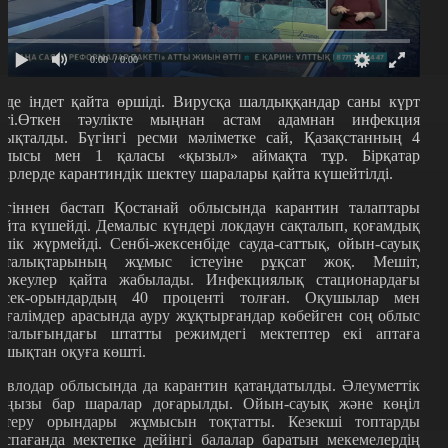
0:00
/ 0:00
лде індет қайта өршіді. Вирусқа шалдыққандар саны күрт
сті.Өткен тәулікте мыңнан астам адамнан инфекция
нықталды. Бүгінгі ресми мәліметке сай, Қазақстанның 4
блысы мен 1 қаласы «қызыл» аймақта тұр. Бірқатар
ңірлерде карантиндік шектеу шаралары қайта күшейтілді.
үгіннен бастап Қостанай облысында карантин талаптары
айта күшейді. Демалыс күндері локдаун сақталып, қоғамдық
өлік жүрмейді. Сенбі-жексенбіде сауда-саттық, ойын-сауық
рталықтарының жұмыс істеуіне рұқсат жоқ. Мешіт,
іркеулер қайта жабылады. Инфекциялық стационардағы
өсек-орындардың 40 проценті толған. Оқушылар мен
ұғалімдер арасында ауру жұқтырғандар көбейген соң облыс
рталығындағы штатты режимдегі мектептер екі аптаға
ашықтан оқуға көшті.
авлодар облысында да карантин қатаңдатылды. Әлеуметтік
аңызы бар шаралар доғарылды. Ойын-сауық және көңіл
өтеру орындары жұмысын тоқтатты. Кезекші топтарды
оспағанда мектепке дейінгі балалар баратын мекемелердің