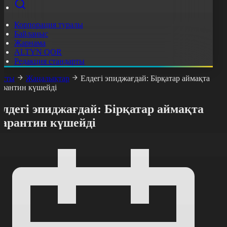
Корпорация туралы
Байланыс
Жарнама
ALTYN QOR
Редакция стандарты
асты
Жаңалықтар
Елдегі эпиджағдай: Бірқатар аймақта
арантин күшейді
лдегі эпиджағдай: Бірқатар аймақта
карантин күшейді