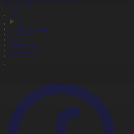
6.08.2026, 13:03
Басты
Тікелей эфир
Бағдарлама кестесі
Жаңалықтар
Жобалар
Телехикаялар
Мультсериалдар
Видеоархив