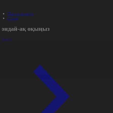
#Басты ақпарат
#Әлем
Сондай-ақ оқыңыз
арлығы