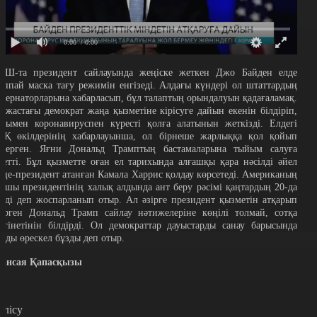
0:00
/ 0:00
ҚШ-та президент сайлауында жеңіске жеткен Джо Байден елде
аппай маска тағу режимін енгізеді. Алдағы күндері ол штаттардың
убернаторларына хабарласып, бұл талаптың орындалуын қадағаламақ.
7 жастағы демократ жаңа қызметіне кірісуге дайын екенін білдіріп,
лдымен коронавируспен күресті қолға алатынын жеткізді. Елдегі
АҚ өкілдерінің хабарлауынша, ол бірнеше жарлыққа қол қойып
лгерген. Яғни Дональд Трамптың бастамаларына тыйым салуға
иетті. Бұл қызметте оған ел тарихында алғашқы қара нәсілді әйел
ице-президент атанған Камала Харрис қолдау көрсетеді. Американың
6-шы президентінің халық алдында ант беру рәсімі қаңтардың 20-да
теді деп жоспарланып отыр. Ал әзірге президент қызметін атқарып
үрген Дональд Трамп сайлау нәтижелеріне көңілі толмай, сотқа
үгінетінін білдірді. Ол демократтар дауыстарды санау барысында
аңды өрескел бұзды деп отыр.
ансая Қапасқызы
өлісу