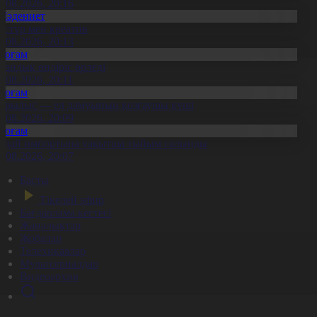
8.08.2026, 20:16
Мәдениет
әстүр мен креатив
8.08.2026, 20:13
Қоғам
тандық өндіріс өрледі
8.08.2026, 20:11
Қоғам
ұрылыс — ел дамуының қозғаушы күші
8.08.2026, 20:09
Қоғам
идай импортына уақытша тыйым салынды
8.08.2026, 20:07
Басты
Тікелей эфир
Бағдарлама кестесі
Жаңалықтар
Жобалар
Телехикаялар
Мультсериалдар
Видеоархив