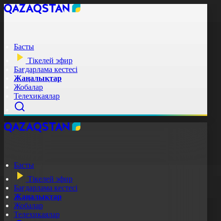
Басты
Тікелей эфир
Бағдарлама кестесі
Жаңалықтар
Жобалар
Телехикаялар
Басты
Тікелей эфир
Бағдарлама кестесі
Жаңалықтар
Жобалар
Телехикаялар