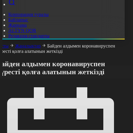
Корпорация туралы
Байланыс
Жарнама
ALTYN QOR
Редакция стандарты
асты
Жаңалықтар
Байден алдымен коронавируспен
үресті қолға алатынын жеткізді
Байден алдымен коронавируспен
үресті қолға алатынын жеткізді