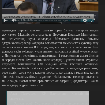
0:00
/ 0:00
андемиядан зардап шеккен шағын- орта бизнес иелеріне нақты
олдау қажет. Мәжіліс депутаты Азат Перуашев Премьер-Министрдің
тына депутаттық сауал жолдады. Мемлекет басшысы биылғы
олдауда кәсіпкерлерді қолдауға бағытталған мемлекеттік субсидиялау
ағдарламасының көлемі 800 млрд теңгеге жететінін хабарлаған. Бұл
аңалыққа кәсіп өкілдері қуанғанымен тапсырма жүйелі жүзеге асқан
оқ. Депутаттың дерегінше, пандемиядан 1 миллионнан астам бизнес
кілі зардап шекті. Бұл жалпы кәсіпкерлердің үштен екісін құрайды.
ектеулерге байланысты 430 мыңнан астам кәсіпкер жұмысын
оқтатты. Басым бөлігі әлі күнге дейін қызметін жандандырған жоқ.
сіресе көлік, сауда және қызмет көрсету, қоғамдық тамақтану, қонақ
й бизнесі, жылжымайтын мүлікпен байланысты салалар шығынға
атты. Алайда шағын және орта бизнес өкілдерінің кредиттерін қайта
аржыландыру жүргізілмей отыр.
Азат Перуашев, ҚР Парламенті Мәжілісінің
депутаты:
-Осыған орай Үкіметтен, Ұлттық банктен және