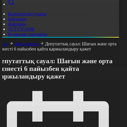
Корпорация туралы
Байланыс
Жарнама
ALTYN QOR
Редакция стандарты
асты
Жаңалықтар
Депутаттық сауал: Шағын және орта
изнесті 6 пайызбен қайта қаржыландыру қажет
Депутаттық сауал: Шағын және орта
изнесті 6 пайызбен қайта
қаржыландыру қажет