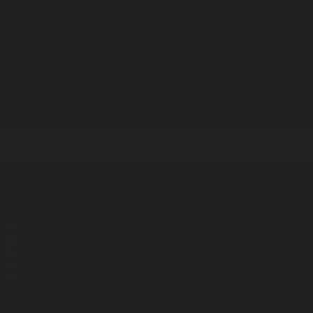
Корпорация туралы
Байланыс
Дистрибуция
Жарнама
Редакция стандарты