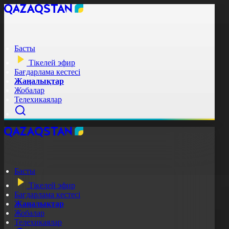
Басты
Тікелей эфир
Бағдарлама кестесі
Жаңалықтар
Жобалар
Телехикаялар
Басты
Тікелей эфир
Бағдарлама кестесі
Жаңалықтар
Жобалар
Телехикаялар