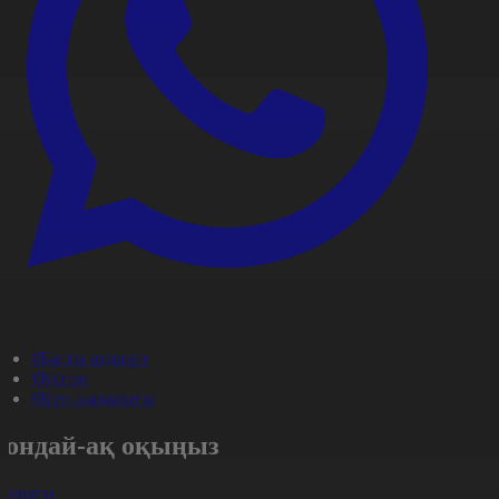
#Басты ақпарат
#Қоғам
#Күн жаңалығы
Сондай-ақ оқыңыз
арлығы