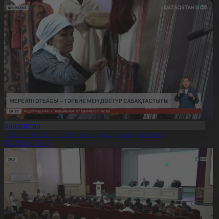
Жаңалықтар
ерейлі отбасы – тәрбие мен дәстүр сабақтастығы
7.08.2026, 20:19