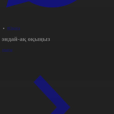
#Оқиға
Сондай-ақ оқыңыз
арлығы