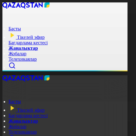
Басты
Тікелей эфир
Бағдарлама кестесі
Жаңалықтар
Жобалар
Телехикаялар
Басты
Тікелей эфир
Бағдарлама кестесі
Жаңалықтар
Жобалар
Телехикаялар