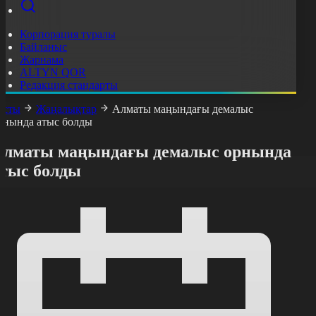
Корпорация туралы
Байланыс
Жарнама
ALTYN QOR
Редакция стандарты
асты
Жаңалықтар
Алматы маңындағы демалыс
рнында атыс болды
Алматы маңындағы демалыс орнында
атыс болды