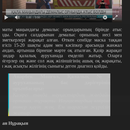
0:00
/ 0:00
лматы маңындағы демалыс орындарының бірінде атыс
олды. Оқиға салдарынан демалыс орнының иесі мен
ызметкерлері жарақат алған. Өткен сенбіде маска таққан
елгісіз 15-20 шақты адам мен кәсіпкер арасында жанжал
уындап, артынша бірнеше мәрте оқ атылған. Қазір жарақат
лғандар қалалық ауруханада емделіп жатыр. Оларға
әрігерлер оң және сол жақ жіліншігінің ашық оқ жарақаты,
ол жақ асықты жілігінің сынығы деген диагноз қойды.
Анарбек Монғол, Қалалық №4
аурухананың бас дәрігерінің
орынбасары:
Қазіргі таңда науқастардың жағдайы
орташа, тұрақты. Науқастардың өміріне
төнер қауіп жоқ. Ем шарасын жүргізіп
жатыр.
уан Нұрақын